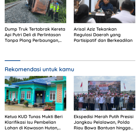
Dump Truk Tertabrak Kereta
Arisal Aziz Tekankan
Api Putri Deli di Perlintasan
Regulasi Daerah yang
Tanpa Plang Perbaungan,
Partisipatif dan Berkeadilan
Sopir Tewas di Tempat
Rekomendasi untuk kamu
Ketua KUD Tunas Mukti Beri
Ekspedisi Merah Putih Presisi
Klarifikasi Isu Pembelian
Jangkau Pelalawan, Polda
Lahan di Kawasan Hutan,
Riau Bawa Bantuan hingga
Status Masih Diproses
Perkuat Polsek di Wilayah
Terluar