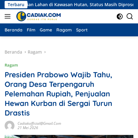
Langsung
lian Lahan di Kawasan Hutan, Status Masih Diproses
Terbaru
Eksp
ke
konten
Beranda
Film
Game
Ragam
Sport
Beranda
Ragam
Ragam
Presiden Prabowo Wajib Tahu,
Orang Desa Terpengaruh
Pelemahan Rupiah, Penjualan
Hewan Kurban di Sergai Turun
Drastis
Cadiakofficial@gmail.com
21 Mei 2026