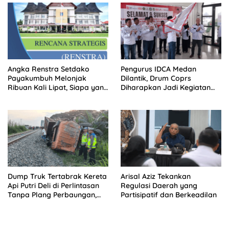
Angka Renstra Setdako
Pengurus IDCA Medan
Payakumbuh Melonjak
Dilantik, Drum Coprs
Ribuan Kali Lipat, Siapa yang
Diharapkan Jadi Kegiatan
Memeriksa?
Ekstra Kurikuler Favorit di
Sekolah
Dump Truk Tertabrak Kereta
Arisal Aziz Tekankan
Api Putri Deli di Perlintasan
Regulasi Daerah yang
Tanpa Plang Perbaungan,
Partisipatif dan Berkeadilan
Sopir Tewas di Tempat