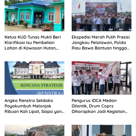
Ketua KUD Tunas Mukti Beri
Ekspedisi Merah Putih Presisi
Klarifikasi Isu Pembelian
Jangkau Pelalawan, Polda
Lahan di Kawasan Hutan,
Riau Bawa Bantuan hingga
Status Masih Diproses
Perkuat Polsek di Wilayah
Terluar
Angka Renstra Setdako
Pengurus IDCA Medan
Payakumbuh Melonjak
Dilantik, Drum Coprs
Ribuan Kali Lipat, Siapa yang
Diharapkan Jadi Kegiatan
Memeriksa?
Ekstra Kurikuler Favorit di
Sekolah