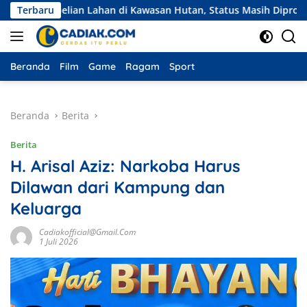
Langsung
elian Lahan di Kawasan Hutan, Status Masih Diproses
Terbaru
Ek
ke
konten
Beranda
Film
Game
Ragam
Sport
Beranda
Berita
Berita
H. Arisal Aziz: Narkoba Harus
Dilawan dari Kampung dan
Keluarga
Cadiakofficial@gmail.com
1 Juli 2026