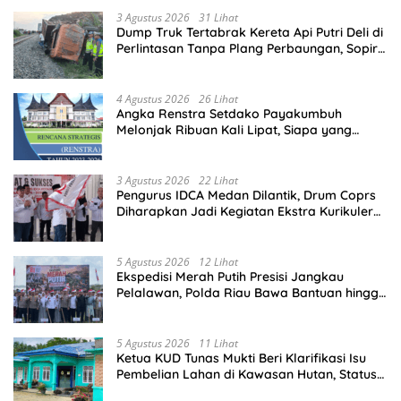
3 Agustus 2026
31 Lihat
Dump Truk Tertabrak Kereta Api Putri Deli di
Perlintasan Tanpa Plang Perbaungan, Sopir
Tewas di Tempat
4 Agustus 2026
26 Lihat
Angka Renstra Setdako Payakumbuh
Melonjak Ribuan Kali Lipat, Siapa yang
Memeriksa?
3 Agustus 2026
22 Lihat
Pengurus IDCA Medan Dilantik, Drum Coprs
Diharapkan Jadi Kegiatan Ekstra Kurikuler
Favorit di Sekolah
5 Agustus 2026
12 Lihat
Ekspedisi Merah Putih Presisi Jangkau
Pelalawan, Polda Riau Bawa Bantuan hingga
Perkuat Polsek di Wilayah Terluar
5 Agustus 2026
11 Lihat
Ketua KUD Tunas Mukti Beri Klarifikasi Isu
Pembelian Lahan di Kawasan Hutan, Status
Masih Diproses