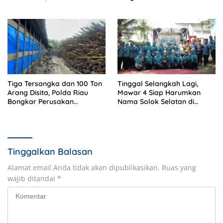
Jadi Contoh Nasional
Mei 2026
Tiga Tersangka dan 100 Ton
Tinggal Selangkah Lagi,
Arang Disita, Polda Riau
Mawar 4 Siap Harumkan
Bongkar Perusakan
Nama Solok Selatan di
Mangrove di Meranti
Sumbar
Tinggalkan Balasan
Alamat email Anda tidak akan dipublikasikan.
Ruas yang
wajib ditandai
*