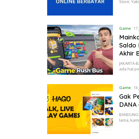
Store. Ya
Game
17 
Maink
Saldo 
Akhir 
JAKARTA-Ba
ada hal po
Game
16 
Gak Pe
DANA 
BANDUNG-G
lama, kamu