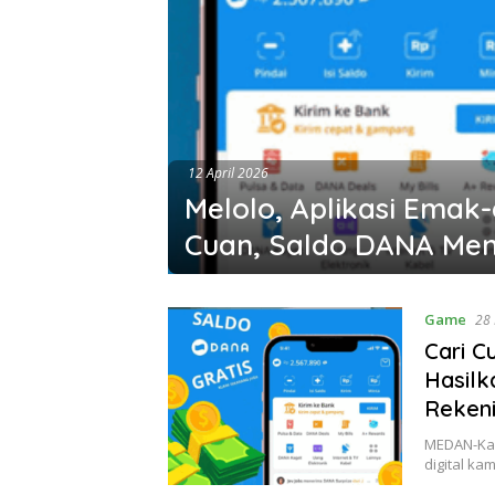
12 April 2026
Melolo, Aplikasi Emak
Cuan, Saldo DANA Meng
Saja
Game
28 
Cari C
Hasilk
Reken
MEDAN-Kam
digital k