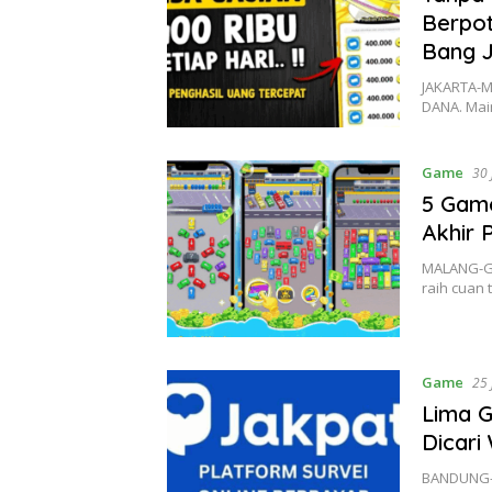
Berpot
Bang J
JAKARTA-Ma
DANA. Mai
Game
30 
5 Game
Akhir 
MALANG-Ga
raih cuan
Game
25 
Lima G
Dicari
BANDUNG-M