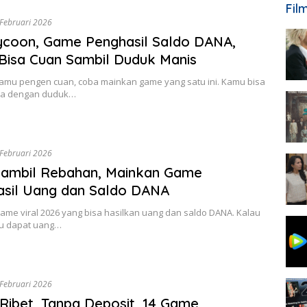
Fil
Februari 2026
ycoon, Game Penghasil Saldo DANA,
isa Cuan Sambil Duduk Manis
amu pengen cuan, coba mainkan game yang satu ini. Kamu bisa
ya dengan duduk…
Februari 2026
Sambil Rebahan, Mainkan Game
asil Uang dan Saldo DANA
ame viral 2026 yang bisa hasilkan uang dan saldo DANA. Kalau
u dapat uang…
Februari 2026
Ribet, Tanpa Deposit, 14 Game