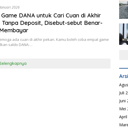
Januari 2026
Game DANA untuk Cari Cuan di Akhir
 Tanpa Deposit, Disebut-sebut Benar-
 Membayar
emoga ada cuan di akhir pekan. Kamu boleh coba empat game
ilkan saldo DANA….
Selengkapnya
Ars
Agus
Juli 
Juni
Mei 
Apri
Mare