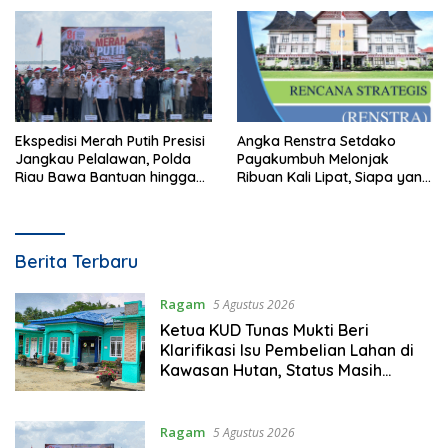
Ekspedisi Merah Putih Presisi
Angka Renstra Setdako
Jangkau Pelalawan, Polda
Payakumbuh Melonjak
Riau Bawa Bantuan hingga
Ribuan Kali Lipat, Siapa yang
Perkuat Polsek di Wilayah
Memeriksa?
Terluar
cadiak.com
Berita Terbaru
Ragam
5 Agustus 2026
Ketua KUD Tunas Mukti Beri
Klarifikasi Isu Pembelian Lahan di
Kawasan Hutan, Status Masih
Diproses
Ragam
5 Agustus 2026