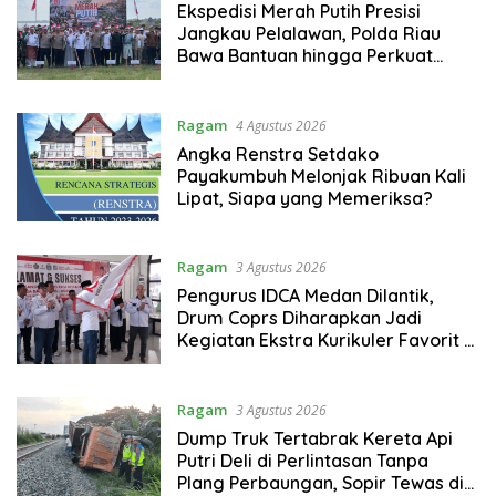
Ekspedisi Merah Putih Presisi
Jangkau Pelalawan, Polda Riau
Bawa Bantuan hingga Perkuat
Polsek di Wilayah Terluar
Ragam
4 Agustus 2026
Angka Renstra Setdako
Payakumbuh Melonjak Ribuan Kali
Lipat, Siapa yang Memeriksa?
Ragam
3 Agustus 2026
Pengurus IDCA Medan Dilantik,
Drum Coprs Diharapkan Jadi
Kegiatan Ekstra Kurikuler Favorit di
Sekolah
Ragam
3 Agustus 2026
Dump Truk Tertabrak Kereta Api
Putri Deli di Perlintasan Tanpa
Plang Perbaungan, Sopir Tewas di