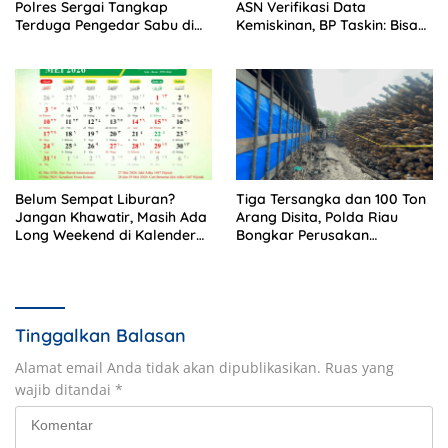
Polres Sergai Tangkap
ASN Verifikasi Data
Terduga Pengedar Sabu di
Kemiskinan, BP Taskin: Bisa
Teluk Mengkudu
Jadi Contoh Nasional
Belum Sempat Liburan?
Tiga Tersangka dan 100 Ton
Jangan Khawatir, Masih Ada
Arang Disita, Polda Riau
Long Weekend di Kalender
Bongkar Perusakan
Mei 2026
Mangrove di Meranti
Tinggalkan Balasan
Alamat email Anda tidak akan dipublikasikan.
Ruas yang
wajib ditandai
*