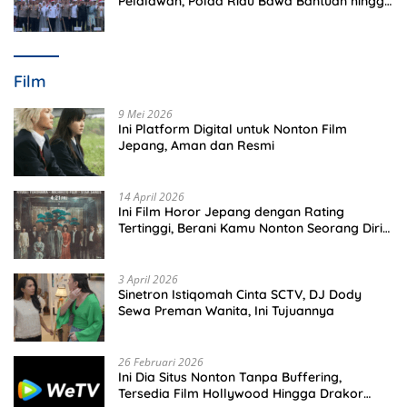
Pelalawan, Polda Riau Bawa Bantuan hingga
Perkuat Polsek di Wilayah Terluar
Film
9 Mei 2026
Ini Platform Digital untuk Nonton Film
Jepang, Aman dan Resmi
14 April 2026
Ini Film Horor Jepang dengan Rating
Tertinggi, Berani Kamu Nonton Seorang Diri
Malam Hari?
3 April 2026
Sinetron Istiqomah Cinta SCTV, DJ Dody
Sewa Preman Wanita, Ini Tujuannya
26 Februari 2026
Ini Dia Situs Nonton Tanpa Buffering,
Tersedia Film Hollywood Hingga Drakor