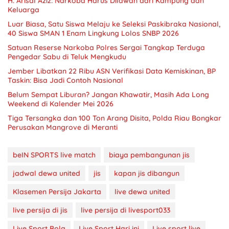
H. Arisal Aziz: Narkoba Harus Dilawan dari Kampung dan
Keluarga
Luar Biasa, Satu Siswa Melaju ke Seleksi Paskibraka Nasional,
40 Siswa SMAN 1 Enam Lingkung Lolos SNBP 2026
Satuan Reserse Narkoba Polres Sergai Tangkap Terduga
Pengedar Sabu di Teluk Mengkudu
Jember Libatkan 22 Ribu ASN Verifikasi Data Kemiskinan, BP
Taskin: Bisa Jadi Contoh Nasional
Belum Sempat Liburan? Jangan Khawatir, Masih Ada Long
Weekend di Kalender Mei 2026
Tiga Tersangka dan 100 Ton Arang Disita, Polda Riau Bongkar
Perusakan Mangrove di Meranti
beIN SPORTS live match
biaya pembangunan jis
jadwal dewa united
jis
kapan jis dibangun
Klasemen Persija Jakarta
live dewa united
live persija di jis
live persija di livesport033
Live Sport Bola
Live Sport Hari ini
Live sport live