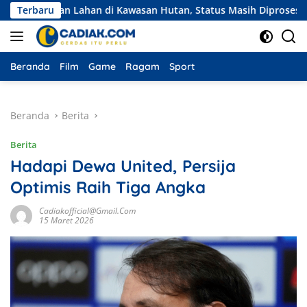
Langsung
ian Lahan di Kawasan Hutan, Status Masih Diproses
Terbaru
Ekspe
ke
konten
Beranda
Film
Game
Ragam
Sport
Beranda
Berita
Berita
Hadapi Dewa United, Persija
Optimis Raih Tiga Angka
Cadiakofficial@gmail.com
15 Maret 2026