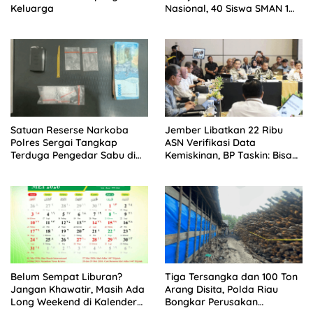
Keluarga
Nasional, 40 Siswa SMAN 1
Enam Lingkung Lolos SNBP
2026
Satuan Reserse Narkoba
Jember Libatkan 22 Ribu
Polres Sergai Tangkap
ASN Verifikasi Data
Terduga Pengedar Sabu di
Kemiskinan, BP Taskin: Bisa
Teluk Mengkudu
Jadi Contoh Nasional
Belum Sempat Liburan?
Tiga Tersangka dan 100 Ton
Jangan Khawatir, Masih Ada
Arang Disita, Polda Riau
Long Weekend di Kalender
Bongkar Perusakan