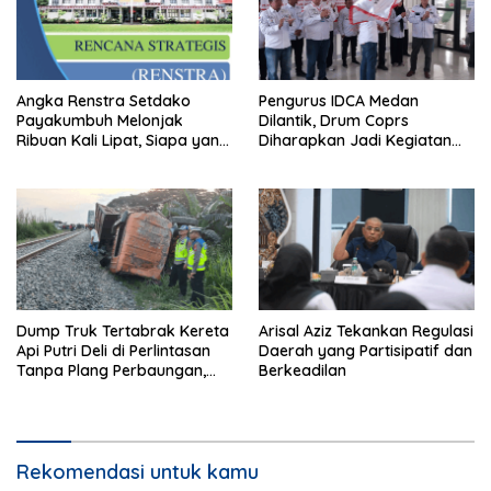
Angka Renstra Setdako
Pengurus IDCA Medan
Payakumbuh Melonjak
Dilantik, Drum Coprs
Ribuan Kali Lipat, Siapa yang
Diharapkan Jadi Kegiatan
Memeriksa?
Ekstra Kurikuler Favorit di
Sekolah
Dump Truk Tertabrak Kereta
Arisal Aziz Tekankan Regulasi
Api Putri Deli di Perlintasan
Daerah yang Partisipatif dan
Tanpa Plang Perbaungan,
Berkeadilan
Sopir Tewas di Tempat
Rekomendasi untuk kamu