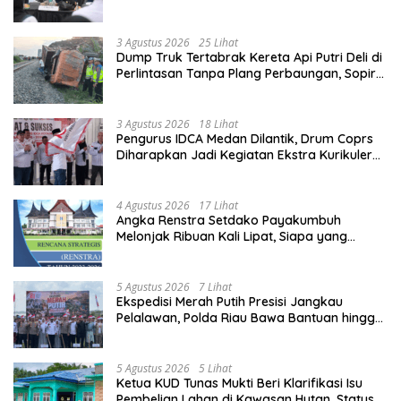
3 Agustus 2026
25 Lihat
Dump Truk Tertabrak Kereta Api Putri Deli di
Perlintasan Tanpa Plang Perbaungan, Sopir
Tewas di Tempat
3 Agustus 2026
18 Lihat
Pengurus IDCA Medan Dilantik, Drum Coprs
Diharapkan Jadi Kegiatan Ekstra Kurikuler
Favorit di Sekolah
4 Agustus 2026
17 Lihat
Angka Renstra Setdako Payakumbuh
Melonjak Ribuan Kali Lipat, Siapa yang
Memeriksa?
5 Agustus 2026
7 Lihat
Ekspedisi Merah Putih Presisi Jangkau
Pelalawan, Polda Riau Bawa Bantuan hingga
Perkuat Polsek di Wilayah Terluar
5 Agustus 2026
5 Lihat
Ketua KUD Tunas Mukti Beri Klarifikasi Isu
Pembelian Lahan di Kawasan Hutan, Status