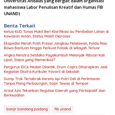
Universitas Andalas yang bergiat dalam organisasi
mahasiswa Labor Penulisan Kreatif dan Humas FIB
UNAND)
Berita Terkait
Ketua KUD Tunas Mukti Beri Klarifikasi Isu Pembelian Lahan di
Kawasan Hutan, Status Masih Diproses
Ekspedisi Merah Putih Presisi Jangkau Pelalawan, Polda Riau
Bawa Bantuan hingga Perkuat Polsek di Wilayah Terluar
Angka Renstra Setdako Payakumbuh Melonjak Ribuan Kali
Lipat, Siapa yang Memeriksa?
Pengurus IDCA Medan Dilantik, Drum Coprs Diharapkan Jadi
Kegiatan Ekstra Kurikuler Favorit di Sekolah
Dump Truk Tertabrak Kereta Api Putri Deli di Perlintasan
Tanpa Plang Perbaungan, Sopir Tewas di Tempat
Arisal Aziz Tekankan Regulasi Daerah yang Partisipatif dan
Berkeadilan
banjir bandang padang
fib unand