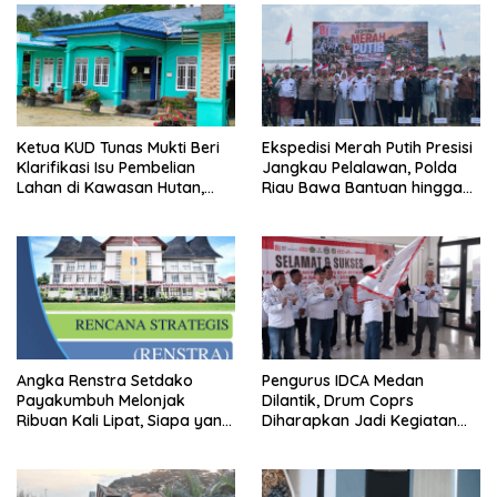
Ketua KUD Tunas Mukti Beri
Ekspedisi Merah Putih Presisi
Klarifikasi Isu Pembelian
Jangkau Pelalawan, Polda
Lahan di Kawasan Hutan,
Riau Bawa Bantuan hingga
Status Masih Diproses
Perkuat Polsek di Wilayah
Terluar
Angka Renstra Setdako
Pengurus IDCA Medan
Payakumbuh Melonjak
Dilantik, Drum Coprs
Ribuan Kali Lipat, Siapa yang
Diharapkan Jadi Kegiatan
Memeriksa?
Ekstra Kurikuler Favorit di
Sekolah