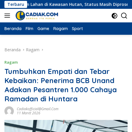
Langsung
an Lahan di Kawasan Hutan, Status Masih Diproses
Terbaru
Ekspe
ke
konten
Beranda
Film
Game
Ragam
Sport
Beranda
Ragam
Ragam
Tumbuhkan Empati dan Tebar
Kebaikan: Penerima BCB Unand
Adakan Pesantren 1.000 Cahaya
Ramadan di Huntara
Cadiakofficial@gmail.com
11 Maret 2026