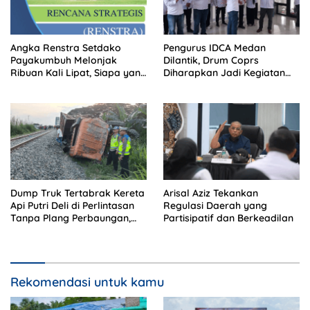
Angka Renstra Setdako
Pengurus IDCA Medan
Payakumbuh Melonjak
Dilantik, Drum Coprs
Ribuan Kali Lipat, Siapa yang
Diharapkan Jadi Kegiatan
Memeriksa?
Ekstra Kurikuler Favorit di
Sekolah
Dump Truk Tertabrak Kereta
Arisal Aziz Tekankan
Api Putri Deli di Perlintasan
Regulasi Daerah yang
Tanpa Plang Perbaungan,
Partisipatif dan Berkeadilan
Sopir Tewas di Tempat
Rekomendasi untuk kamu