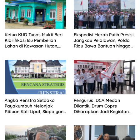
Ketua KUD Tunas Mukti Beri
Ekspedisi Merah Putih Presisi
Klarifikasi Isu Pembelian
Jangkau Pelalawan, Polda
Lahan di Kawasan Hutan,
Riau Bawa Bantuan hingga
Status Masih Diproses
Perkuat Polsek di Wilayah
Terluar
Angka Renstra Setdako
Pengurus IDCA Medan
Payakumbuh Melonjak
Dilantik, Drum Coprs
Ribuan Kali Lipat, Siapa yang
Diharapkan Jadi Kegiatan
Memeriksa?
Ekstra Kurikuler Favorit di
Sekolah