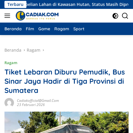
Langsung
mbelian Lahan di Kawasan Hutan, Status Masih Diproses
Terbaru
E
ke
konten
Beranda
Film
Game
Ragam
Sport
Beranda
Ragam
Ragam
Tiket Lebaran Diburu Pemudik, Bus
Sinar Jaya Hadir di Tiga Provinsi di
Sumatera
Cadiakofficial@gmail.com
23 Februari 2026