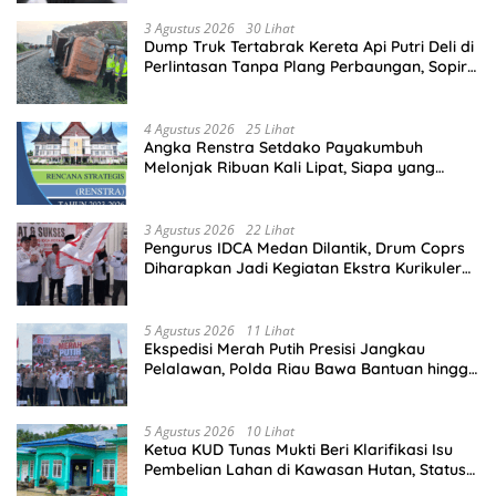
3 Agustus 2026
30 Lihat
Dump Truk Tertabrak Kereta Api Putri Deli di
Perlintasan Tanpa Plang Perbaungan, Sopir
Tewas di Tempat
4 Agustus 2026
25 Lihat
Angka Renstra Setdako Payakumbuh
Melonjak Ribuan Kali Lipat, Siapa yang
Memeriksa?
3 Agustus 2026
22 Lihat
Pengurus IDCA Medan Dilantik, Drum Coprs
Diharapkan Jadi Kegiatan Ekstra Kurikuler
Favorit di Sekolah
5 Agustus 2026
11 Lihat
Ekspedisi Merah Putih Presisi Jangkau
Pelalawan, Polda Riau Bawa Bantuan hingga
Perkuat Polsek di Wilayah Terluar
5 Agustus 2026
10 Lihat
Ketua KUD Tunas Mukti Beri Klarifikasi Isu
Pembelian Lahan di Kawasan Hutan, Status
Masih Diproses