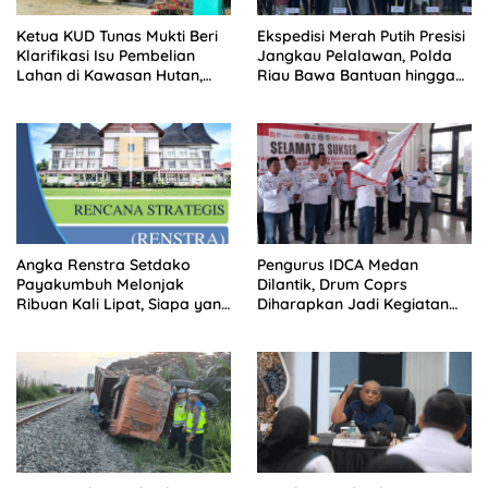
Ketua KUD Tunas Mukti Beri
Ekspedisi Merah Putih Presisi
Klarifikasi Isu Pembelian
Jangkau Pelalawan, Polda
Lahan di Kawasan Hutan,
Riau Bawa Bantuan hingga
Status Masih Diproses
Perkuat Polsek di Wilayah
Terluar
Angka Renstra Setdako
Pengurus IDCA Medan
Payakumbuh Melonjak
Dilantik, Drum Coprs
Ribuan Kali Lipat, Siapa yang
Diharapkan Jadi Kegiatan
Memeriksa?
Ekstra Kurikuler Favorit di
Sekolah