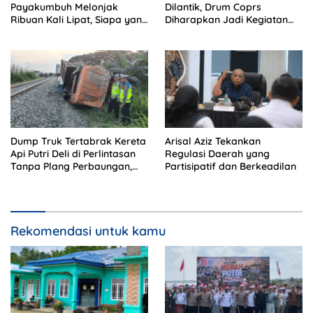
Payakumbuh Melonjak
Dilantik, Drum Coprs
Ribuan Kali Lipat, Siapa yang
Diharapkan Jadi Kegiatan
Memeriksa?
Ekstra Kurikuler Favorit di
Sekolah
Dump Truk Tertabrak Kereta
Arisal Aziz Tekankan
Api Putri Deli di Perlintasan
Regulasi Daerah yang
Tanpa Plang Perbaungan,
Partisipatif dan Berkeadilan
Sopir Tewas di Tempat
Rekomendasi untuk kamu