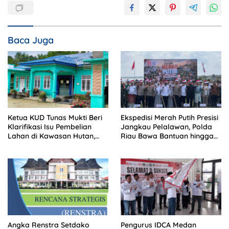
Baca Juga
Ketua KUD Tunas Mukti Beri
Ekspedisi Merah Putih Presisi
Klarifikasi Isu Pembelian
Jangkau Pelalawan, Polda
Lahan di Kawasan Hutan,
Riau Bawa Bantuan hingga
Status Masih Diproses
Perkuat Polsek di Wilayah
Terluar
Angka Renstra Setdako
Pengurus IDCA Medan