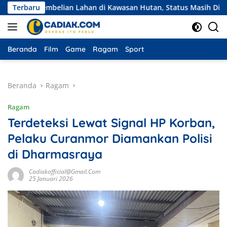
Langsung
 Pembelian Lahan di Kawasan Hutan, Status Masih Diproses
Terbaru
ke
konten
Beranda
Film
Game
Ragam
Sport
Beranda
Ragam
Ragam
Terdeteksi Lewat Signal HP Korban,
Pelaku Curanmor Diamankan Polisi
di Dharmasraya
Cadiakofficial@gmail.com
25 Januari 2026