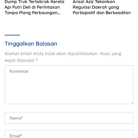
Dump Truk Tertabrak Kereta
Arisal Aziz Tekankan
Api Putri Deli di Perlintasan
Regulasi Daerah yang
Tanpa Plang Perbaungan,
Partisipatif dan Berkeadilan
Sopir Tewas di Tempat
Tinggalkan Balasan
Alamat email Anda tidak akan dipublikasikan.
Ruas yang
wajib ditandai
*