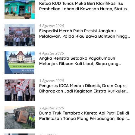
Ketua KUD Tunas Mukti Beri Klarifikasi Isu
Pembelian Lahan di Kawasan Hutan, Status
Masih Diproses
5 Agustus 2026
Ekspedisi Merah Putih Presisi Jangkau
Pelalawan, Polda Riau Bawa Bantuan hingga
Perkuat Polsek di Wilayah Terluar
4 Agustus 2026
Angka Renstra Setdako Payakumbuh
Melonjak Ribuan Kali Lipat, Siapa yang
Memeriksa?
3 Agustus 2026
Pengurus IDCA Medan Dilantik, Drum Coprs
Diharapkan Jadi Kegiatan Ekstra Kurikuler
Favorit di Sekolah
3 Agustus 2026
Dump Truk Tertabrak Kereta Api Putri Deli di
Perlintasan Tanpa Plang Perbaungan, Sopir
Tewas di Tempat