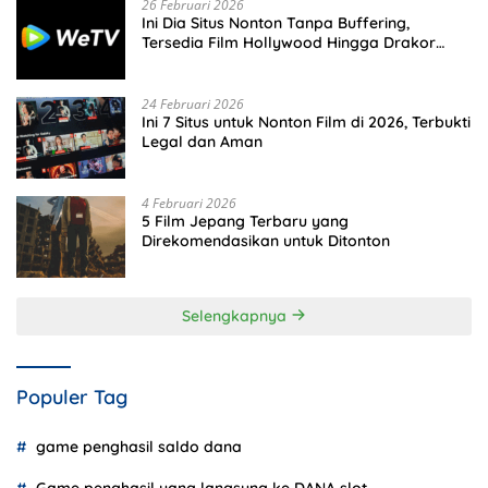
26 Februari 2026
Ini Dia Situs Nonton Tanpa Buffering,
Tersedia Film Hollywood Hingga Drakor
Terbaru
24 Februari 2026
Ini 7 Situs untuk Nonton Film di 2026, Terbukti
Legal dan Aman
4 Februari 2026
5 Film Jepang Terbaru yang
Direkomendasikan untuk Ditonton
Selengkapnya
Populer Tag
game penghasil saldo dana
Game penghasil uang langsung ke DANA slot