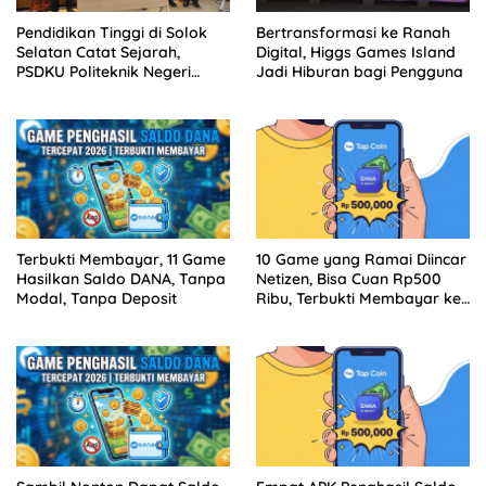
Pendidikan Tinggi di Solok
Bertransformasi ke Ranah
Selatan Catat Sejarah,
Digital, Higgs Games Island
PSDKU Politeknik Negeri
Jadi Hiburan bagi Pengguna
Padang Jadi Barang Milik
Negara
Terbukti Membayar, 11 Game
10 Game yang Ramai Diincar
Hasilkan Saldo DANA, Tanpa
Netizen, Bisa Cuan Rp500
Modal, Tanpa Deposit
Ribu, Terbukti Membayar ke
DANA