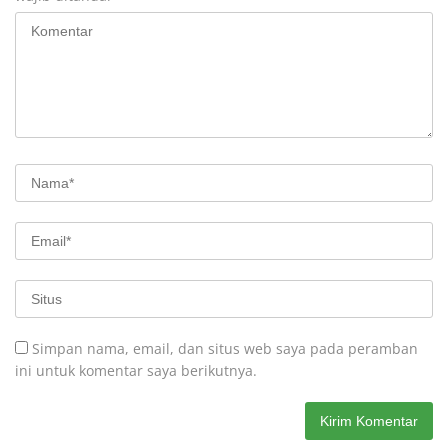
Simpan nama, email, dan situs web saya pada peramban
ini untuk komentar saya berikutnya.