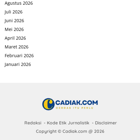
Agustus 2026
Juli 2026
Juni 2026
Mei 2026
April 2026
Maret 2026
Februari 2026
Januari 2026
Redaksi
Kode Etik Jurnalistik
Disclaimer
Copyright © Cadiak.com @ 2026