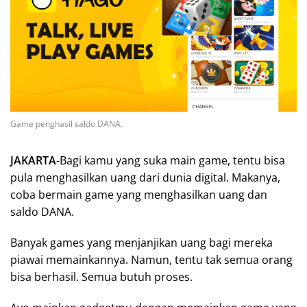
Game penghasil saldo DANA.
JAKARTA
-Bagi kamu yang suka main game, tentu bisa
pula menghasilkan uang dari dunia digital. Makanya,
coba bermain game yang menghasilkan uang dan
saldo DANA.
Banyak games yang menjanjikan uang bagi mereka
piawai memainkannya. Namun, tentu tak semua orang
bisa berhasil. Semua butuh proses.