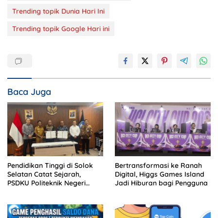
Trending topik Dunia Hari Ini
Trending topik Google Hari ini
Baca Juga
Pendidikan Tinggi di Solok
Bertransformasi ke Ranah
Selatan Catat Sejarah,
Digital, Higgs Games Island
PSDKU Politeknik Negeri
Jadi Hiburan bagi Pengguna
Padang Jadi Barang Milik
Negara