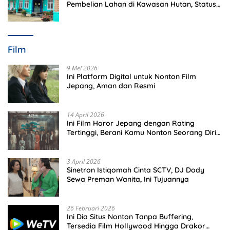
Pembelian Lahan di Kawasan Hutan, Status
Masih Diproses
Film
9 Mei 2026
Ini Platform Digital untuk Nonton Film
Jepang, Aman dan Resmi
14 April 2026
Ini Film Horor Jepang dengan Rating
Tertinggi, Berani Kamu Nonton Seorang Diri
Malam Hari?
3 April 2026
Sinetron Istiqomah Cinta SCTV, DJ Dody
Sewa Preman Wanita, Ini Tujuannya
26 Februari 2026
Ini Dia Situs Nonton Tanpa Buffering,
Tersedia Film Hollywood Hingga Drakor