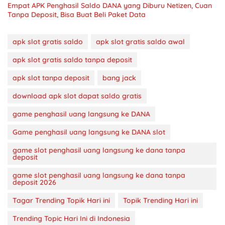
Empat APK Penghasil Saldo DANA yang Diburu Netizen, Cuan
Tanpa Deposit, Bisa Buat Beli Paket Data
apk slot gratis saldo
apk slot gratis saldo awal
apk slot gratis saldo tanpa deposit
apk slot tanpa deposit
bang jack
download apk slot dapat saldo gratis
game penghasil uang langsung ke DANA
Game penghasil uang langsung ke DANA slot
game slot penghasil uang langsung ke dana tanpa
deposit
game slot penghasil uang langsung ke dana tanpa
deposit 2026
Tagar Trending Topik Hari ini
Topik Trending Hari ini
Trending Topic Hari Ini di Indonesia