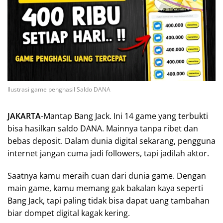
Ilustrasi game penghasil Saldo DANA
JAKARTA
-Mantap Bang Jack. Ini 14 game yang terbukti
bisa hasilkan saldo DANA. Mainnya tanpa ribet dan
bebas deposit. Dalam dunia digital sekarang, pengguna
internet jangan cuma jadi followers, tapi jadilah aktor.
Saatnya kamu meraih cuan dari dunia game. Dengan
main game, kamu memang gak bakalan kaya seperti
Bang Jack, tapi paling tidak bisa dapat uang tambahan
biar dompet digital kagak kering.