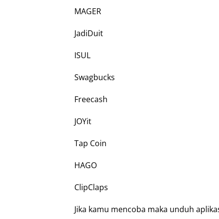
MAGER
JadiDuit
ISUL
Swagbucks
Freecash
JOYit
Tap Coin
HAGO
ClipClaps
Jika kamu mencoba maka unduh aplikasi 