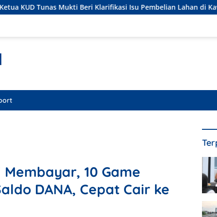
Beri Klarifikasi Isu Pembelian Lahan di Kawasan Hutan, Status M
port
Ter
i Membayar, 10 Game
aldo DANA, Cepat Cair ke