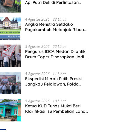
Api Putri Deli di Perlintasan
Tanpa Plang Perbaungan,
Sopir Tewas di Tempat
4 Agustus 2026
23 Lihat
Angka Renstra Setdako
Payakumbuh Melonjak Ribuan
Kali Lipat, Siapa yang
Memeriksa?
3 Agustus 2026
22 Lihat
Pengurus IDCA Medan Dilantik,
Drum Coprs Diharapkan Jadi
Kegiatan Ekstra Kurikuler
Favorit di Sekolah
5 Agustus 2026
11 Lihat
Ekspedisi Merah Putih Presisi
Jangkau Pelalawan, Polda
Riau Bawa Bantuan hingga
Perkuat Polsek di Wilayah
Terluar
5 Agustus 2026
10 Lihat
Ketua KUD Tunas Mukti Beri
Klarifikasi Isu Pembelian Lahan
di Kawasan Hutan, Status
Masih Diproses