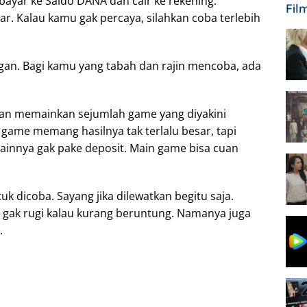
ayar ke Saldo DANA dan cair ke rekening.
Fil
. Kalau kamu gak percaya, silahkan coba terlebih
an. Bagi kamu yang tabah dan rajin mencoba, ada
an memainkan sejumlah game yang diyakini
game memang hasilnya tak terlalu besar, tapi
 mainnya gak pake deposit. Main game bisa cuan
k dicoba. Sayang jika dilewatkan begitu saja.
, gak rugi kalau kurang beruntung. Namanya juga
.