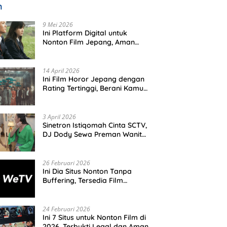
m
9 Mei 2026
Ini Platform Digital untuk
Nonton Film Jepang, Aman
dan Resmi
14 April 2026
Ini Film Horor Jepang dengan
Rating Tertinggi, Berani Kamu
Nonton Seorang Diri Malam
Hari?
3 April 2026
Sinetron Istiqomah Cinta SCTV,
DJ Dody Sewa Preman Wanita,
Ini Tujuannya
26 Februari 2026
Ini Dia Situs Nonton Tanpa
Buffering, Tersedia Film
Hollywood Hingga Drakor
Terbaru
24 Februari 2026
Ini 7 Situs untuk Nonton Film di
2026, Terbukti Legal dan Aman