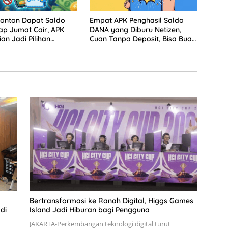
onton Dapat Saldo
Empat APK Penghasil Saldo
ap Jumat Cair, APK
DANA yang Diburu Netizen,
an Jadi Pilihan
Cuan Tanpa Deposit, Bisa Buat
Cuan
Beli Paket Data
Bertransformasi ke Ranah Digital, Higgs Games
di
Island Jadi Hiburan bagi Pengguna
JAKARTA-Perkembangan teknologi digital turut