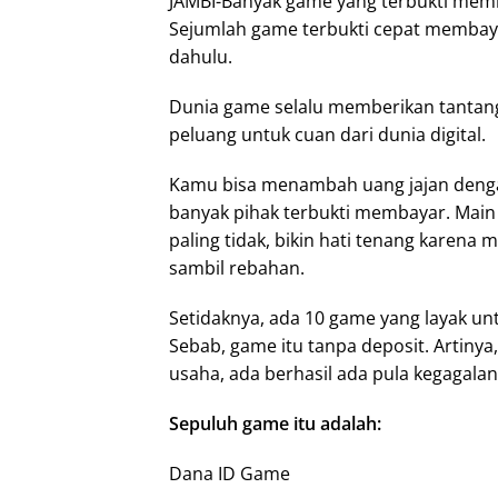
JAMBI-Banyak game yang terbukti memb
Sejumlah game terbukti cepat membayar
dahulu.
Dunia game selalu memberikan tantang
peluang untuk cuan dari dunia digital.
Kamu bisa menambah uang jajan deng
banyak pihak terbukti membayar. Main 
paling tidak, bikin hati tenang karena
sambil rebahan.
Setidaknya, ada 10 game yang layak untu
Sebab, game itu tanpa deposit. Artinya
usaha, ada berhasil ada pula kegagalan
Sepuluh game itu adalah:
Dana ID Game