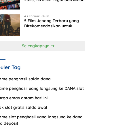
4 Februari 2026
5 Film Jepang Terbaru yang
Direkomendasikan untuk
Ditonton
Selengkapnya
uler Tag
ame penghasil saldo dana
ame penghasil uang langsung ke DANA slot
arga emas antam hari ini
pk slot gratis saldo awal
ame slot penghasil uang langsung ke dana
a deposit