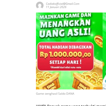
Cadiakofficial@gmail.com
11 Januari 2026
Game oenghasil Saldo DANA