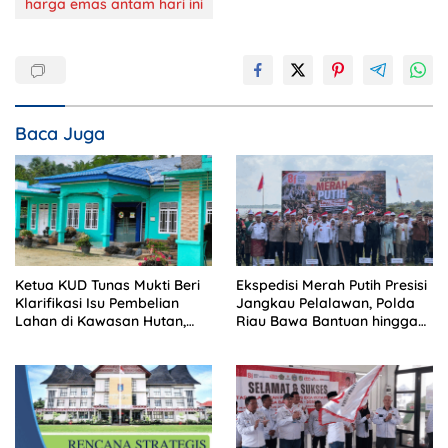
harga emas antam hari ini
Baca Juga
Ketua KUD Tunas Mukti Beri
Ekspedisi Merah Putih Presisi
Klarifikasi Isu Pembelian
Jangkau Pelalawan, Polda
Lahan di Kawasan Hutan,
Riau Bawa Bantuan hingga
Status Masih Diproses
Perkuat Polsek di Wilayah
Terluar