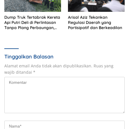
Dump Truk Tertabrak Kereta
Arisal Aziz Tekankan
Api Putri Deli di Perlintasan
Regulasi Daerah yang
Tanpa Plang Perbaungan,
Partisipatif dan Berkeadilan
Sopir Tewas di Tempat
Tinggalkan Balasan
Alamat email Anda tidak akan dipublikasikan.
Ruas yang
wajib ditandai
*