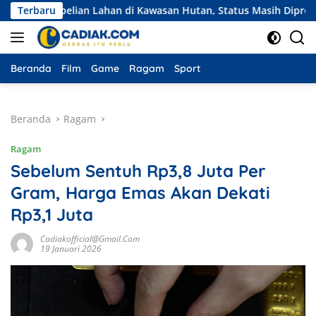
Langsung
embelian Lahan di Kawasan Hutan, Status Masih Diproses
Terbaru
ke
konten
Beranda
Film
Game
Ragam
Sport
Beranda
Ragam
Ragam
Sebelum Sentuh Rp3,8 Juta Per
Gram, Harga Emas Akan Dekati
Rp3,1 Juta
Cadiakofficial@gmail.com
19 Januari 2026