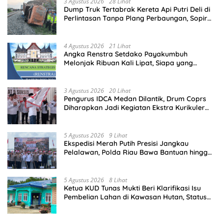
3 Agustus 2026
28 Lihat
Dump Truk Tertabrak Kereta Api Putri Deli di
Perlintasan Tanpa Plang Perbaungan, Sopir
Tewas di Tempat
4 Agustus 2026
21 Lihat
Angka Renstra Setdako Payakumbuh
Melonjak Ribuan Kali Lipat, Siapa yang
Memeriksa?
3 Agustus 2026
20 Lihat
Pengurus IDCA Medan Dilantik, Drum Coprs
Diharapkan Jadi Kegiatan Ekstra Kurikuler
Favorit di Sekolah
5 Agustus 2026
9 Lihat
Ekspedisi Merah Putih Presisi Jangkau
Pelalawan, Polda Riau Bawa Bantuan hingga
Perkuat Polsek di Wilayah Terluar
5 Agustus 2026
8 Lihat
Ketua KUD Tunas Mukti Beri Klarifikasi Isu
Pembelian Lahan di Kawasan Hutan, Status
Masih Diproses