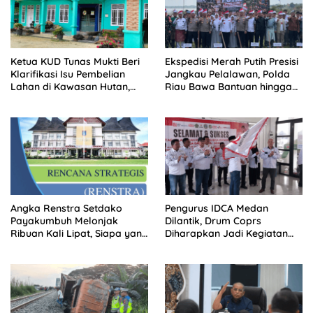
Ketua KUD Tunas Mukti Beri
Ekspedisi Merah Putih Presisi
Klarifikasi Isu Pembelian
Jangkau Pelalawan, Polda
Lahan di Kawasan Hutan,
Riau Bawa Bantuan hingga
Status Masih Diproses
Perkuat Polsek di Wilayah
Terluar
Angka Renstra Setdako
Pengurus IDCA Medan
Payakumbuh Melonjak
Dilantik, Drum Coprs
Ribuan Kali Lipat, Siapa yang
Diharapkan Jadi Kegiatan
Memeriksa?
Ekstra Kurikuler Favorit di
Sekolah