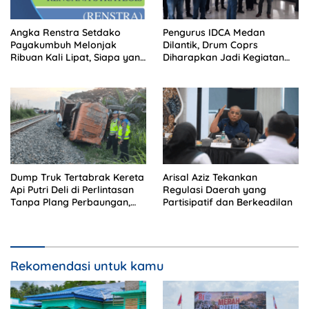
Angka Renstra Setdako
Pengurus IDCA Medan
Payakumbuh Melonjak
Dilantik, Drum Coprs
Ribuan Kali Lipat, Siapa yang
Diharapkan Jadi Kegiatan
Memeriksa?
Ekstra Kurikuler Favorit di
Sekolah
Dump Truk Tertabrak Kereta
Arisal Aziz Tekankan
Api Putri Deli di Perlintasan
Regulasi Daerah yang
Tanpa Plang Perbaungan,
Partisipatif dan Berkeadilan
Sopir Tewas di Tempat
Rekomendasi untuk kamu