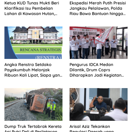
Ketua KUD Tunas Mukti Beri
Ekspedisi Merah Putih Presisi
Klarifikasi Isu Pembelian
Jangkau Pelalawan, Polda
Lahan di Kawasan Hutan,
Riau Bawa Bantuan hingga
Status Masih Diproses
Perkuat Polsek di Wilayah
Terluar
Angka Renstra Setdako
Pengurus IDCA Medan
Payakumbuh Melonjak
Dilantik, Drum Coprs
Ribuan Kali Lipat, Siapa yang
Diharapkan Jadi Kegiatan
Memeriksa?
Ekstra Kurikuler Favorit di
Sekolah
Dump Truk Tertabrak Kereta
Arisal Aziz Tekankan
Api Putri Deli di Perlintasan
Regulasi Daerah yang