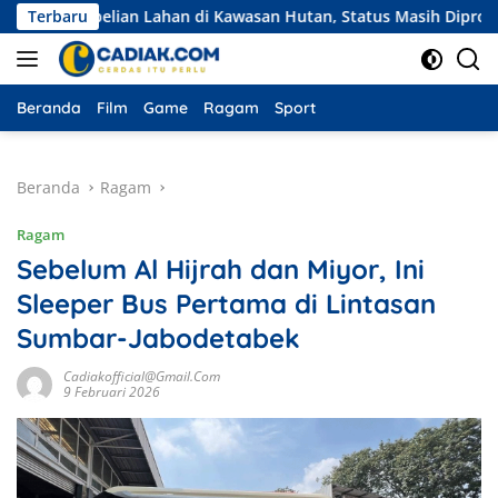
Langsung
embelian Lahan di Kawasan Hutan, Status Masih Diproses
Terbaru
ke
konten
Beranda
Film
Game
Ragam
Sport
Beranda
Ragam
Ragam
Sebelum Al Hijrah dan Miyor, Ini
Sleeper Bus Pertama di Lintasan
Sumbar-Jabodetabek
Cadiakofficial@gmail.com
9 Februari 2026