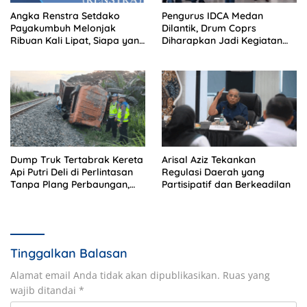
Angka Renstra Setdako
Pengurus IDCA Medan
Payakumbuh Melonjak
Dilantik, Drum Coprs
Ribuan Kali Lipat, Siapa yang
Diharapkan Jadi Kegiatan
Memeriksa?
Ekstra Kurikuler Favorit di
Sekolah
Dump Truk Tertabrak Kereta
Arisal Aziz Tekankan
Api Putri Deli di Perlintasan
Regulasi Daerah yang
Tanpa Plang Perbaungan,
Partisipatif dan Berkeadilan
Sopir Tewas di Tempat
Tinggalkan Balasan
Alamat email Anda tidak akan dipublikasikan.
Ruas yang
wajib ditandai
*