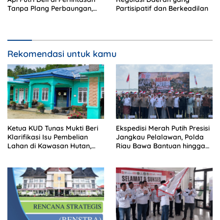
Tanpa Plang Perbaungan,
Partisipatif dan Berkeadilan
Sopir Tewas di Tempat
Rekomendasi untuk kamu
Ketua KUD Tunas Mukti Beri
Ekspedisi Merah Putih Presisi
Klarifikasi Isu Pembelian
Jangkau Pelalawan, Polda
Lahan di Kawasan Hutan,
Riau Bawa Bantuan hingga
Status Masih Diproses
Perkuat Polsek di Wilayah
Terluar