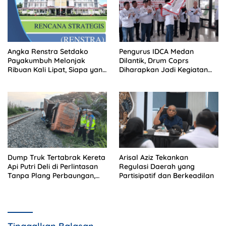
Angka Renstra Setdako
Pengurus IDCA Medan
Payakumbuh Melonjak
Dilantik, Drum Coprs
Ribuan Kali Lipat, Siapa yang
Diharapkan Jadi Kegiatan
Memeriksa?
Ekstra Kurikuler Favorit di
Sekolah
Dump Truk Tertabrak Kereta
Arisal Aziz Tekankan
Api Putri Deli di Perlintasan
Regulasi Daerah yang
Tanpa Plang Perbaungan,
Partisipatif dan Berkeadilan
Sopir Tewas di Tempat