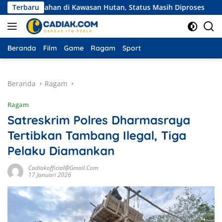
Langsung
 Lahan di Kawasan Hutan, Status Masih Diproses
Terbaru
Ekspedis
ke
konten
Beranda
Film
Game
Ragam
Sport
Beranda
Ragam
Ragam
Satreskrim Polres Dharmasraya
Tertibkan Tambang Ilegal, Tiga
Pelaku Diamankan
Cadiakofficial@gmail.com
17 Januari 2026