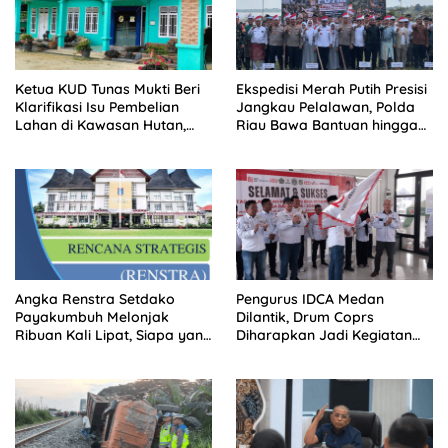
Ketua KUD Tunas Mukti Beri
Ekspedisi Merah Putih Presisi
Klarifikasi Isu Pembelian
Jangkau Pelalawan, Polda
Lahan di Kawasan Hutan,
Riau Bawa Bantuan hingga
Status Masih Diproses
Perkuat Polsek di Wilayah
Terluar
Angka Renstra Setdako
Pengurus IDCA Medan
Payakumbuh Melonjak
Dilantik, Drum Coprs
Ribuan Kali Lipat, Siapa yang
Diharapkan Jadi Kegiatan
Memeriksa?
Ekstra Kurikuler Favorit di
Sekolah