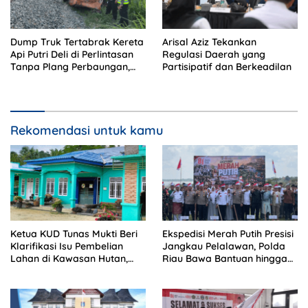
Dump Truk Tertabrak Kereta
Arisal Aziz Tekankan
Api Putri Deli di Perlintasan
Regulasi Daerah yang
Tanpa Plang Perbaungan,
Partisipatif dan Berkeadilan
Sopir Tewas di Tempat
Rekomendasi untuk kamu
Ketua KUD Tunas Mukti Beri
Ekspedisi Merah Putih Presisi
Klarifikasi Isu Pembelian
Jangkau Pelalawan, Polda
Lahan di Kawasan Hutan,
Riau Bawa Bantuan hingga
Status Masih Diproses
Perkuat Polsek di Wilayah
Terluar