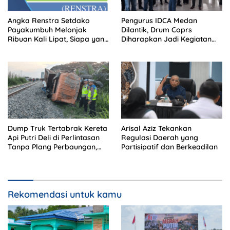
Angka Renstra Setdako
Pengurus IDCA Medan
Payakumbuh Melonjak
Dilantik, Drum Coprs
Ribuan Kali Lipat, Siapa yang
Diharapkan Jadi Kegiatan
Memeriksa?
Ekstra Kurikuler Favorit di
Sekolah
Dump Truk Tertabrak Kereta
Arisal Aziz Tekankan
Api Putri Deli di Perlintasan
Regulasi Daerah yang
Tanpa Plang Perbaungan,
Partisipatif dan Berkeadilan
Sopir Tewas di Tempat
Rekomendasi untuk kamu