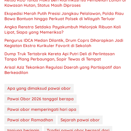
Kawasan Hutan, Status Masih Diproses
Ekspedisi Merah Putih Presisi Jangkau Pelalawan, Polda Riau
Bawa Bantuan hingga Perkuat Polsek di Wilayah Terluar
Angka Renstra Setdako Payakumbuh Melonjak Ribuan Kali
Lipat, Siapa yang Memeriksa?
Pengurus IDCA Medan Dilantik, Drum Coprs Diharapkan Jadi
Kegiatan Ekstra Kurikuler Favorit di Sekolah
Dump Truk Tertabrak Kereta Api Putri Deli di Perlintasan
Tanpa Plang Perbaungan, Sopir Tewas di Tempat
Arisal Aziz Tekankan Regulasi Daerah yang Partisipatif dan
Berkeadilan
Apa yang dimaksud pawai obor
Pawai Obor 2026 tanggal berapa
Pawai obor memperingati hari apa
Pawai obor Ramadhan
Sejarah pawai obor
tanjung beringin
Tradisi pawai obor berasal dari