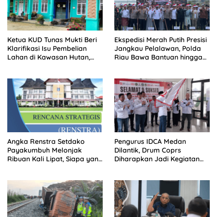
Ketua KUD Tunas Mukti Beri
Ekspedisi Merah Putih Presisi
Klarifikasi Isu Pembelian
Jangkau Pelalawan, Polda
Lahan di Kawasan Hutan,
Riau Bawa Bantuan hingga
Status Masih Diproses
Perkuat Polsek di Wilayah
Terluar
Angka Renstra Setdako
Pengurus IDCA Medan
Payakumbuh Melonjak
Dilantik, Drum Coprs
Ribuan Kali Lipat, Siapa yang
Diharapkan Jadi Kegiatan
Memeriksa?
Ekstra Kurikuler Favorit di
Sekolah