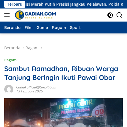
Langsung
si Merah Putih Presisi Jangkau Pelalawan, Polda Riau Bawa Bantu
Terbaru
ke
konten
Beranda
Film
Game
Ragam
Sport
Beranda
Ragam
Ragam
Sambut Ramadhan, Ribuan Warga
Tanjung Beringin Ikuti Pawai Obor
Cadiakofficial@gmail.com
13 Februari 2026