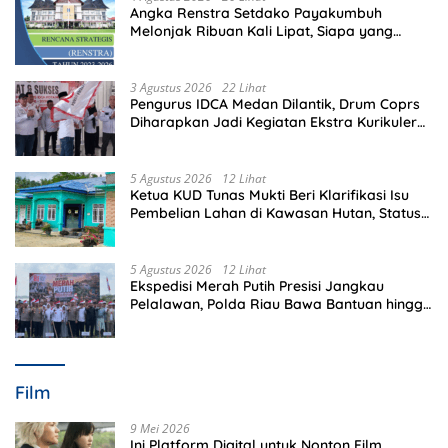
Angka Renstra Setdako Payakumbuh
Melonjak Ribuan Kali Lipat, Siapa yang
Memeriksa?
3 Agustus 2026
22 Lihat
Pengurus IDCA Medan Dilantik, Drum Coprs
Diharapkan Jadi Kegiatan Ekstra Kurikuler
Favorit di Sekolah
5 Agustus 2026
12 Lihat
Ketua KUD Tunas Mukti Beri Klarifikasi Isu
Pembelian Lahan di Kawasan Hutan, Status
Masih Diproses
5 Agustus 2026
12 Lihat
Ekspedisi Merah Putih Presisi Jangkau
Pelalawan, Polda Riau Bawa Bantuan hingga
Perkuat Polsek di Wilayah Terluar
Film
9 Mei 2026
Ini Platform Digital untuk Nonton Film