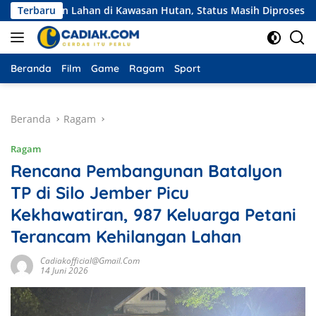
Langsung
n Lahan di Kawasan Hutan, Status Masih Diproses
Terbaru
Ekspedi
ke
konten
Beranda
Film
Game
Ragam
Sport
Beranda
Ragam
Ragam
Rencana Pembangunan Batalyon
TP di Silo Jember Picu
Kekhawatiran, 987 Keluarga Petani
Terancam Kehilangan Lahan
Cadiakofficial@gmail.com
14 Juni 2026