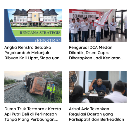
Status Masih Diproses
Perkuat Polsek di Wilayah
Terluar
Angka Renstra Setdako
Pengurus IDCA Medan
Payakumbuh Melonjak
Dilantik, Drum Coprs
Ribuan Kali Lipat, Siapa yang
Diharapkan Jadi Kegiatan
Memeriksa?
Ekstra Kurikuler Favorit di
Sekolah
Dump Truk Tertabrak Kereta
Arisal Aziz Tekankan
Api Putri Deli di Perlintasan
Regulasi Daerah yang
Tanpa Plang Perbaungan,
Partisipatif dan Berkeadilan
Sopir Tewas di Tempat