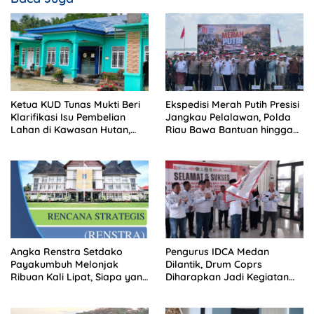
Ketua KUD Tunas Mukti Beri
Ekspedisi Merah Putih Presisi
Klarifikasi Isu Pembelian
Jangkau Pelalawan, Polda
Lahan di Kawasan Hutan,
Riau Bawa Bantuan hingga
Status Masih Diproses
Perkuat Polsek di Wilayah
Terluar
Angka Renstra Setdako
Pengurus IDCA Medan
Payakumbuh Melonjak
Dilantik, Drum Coprs
Ribuan Kali Lipat, Siapa yang
Diharapkan Jadi Kegiatan
Memeriksa?
Ekstra Kurikuler Favorit di
Sekolah