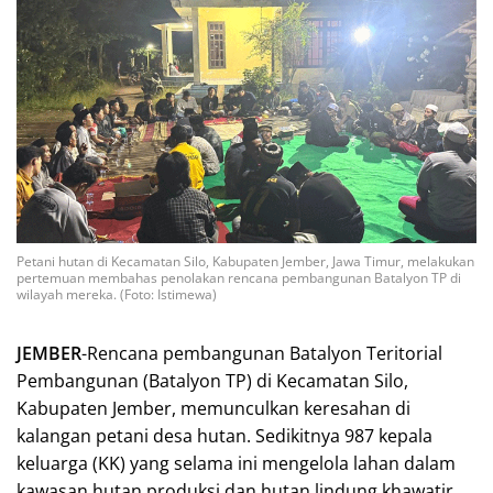
Petani hutan di Kecamatan Silo, Kabupaten Jember, Jawa Timur, melakukan
pertemuan membahas penolakan rencana pembangunan Batalyon TP di
wilayah mereka. (Foto: Istimewa)
JEMBER
-Rencana pembangunan Batalyon Teritorial
Pembangunan (Batalyon TP) di Kecamatan Silo,
Kabupaten Jember, memunculkan keresahan di
kalangan petani desa hutan. Sedikitnya 987 kepala
keluarga (KK) yang selama ini mengelola lahan dalam
kawasan hutan produksi dan hutan lindung khawatir