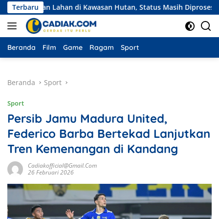
Langsung
lian Lahan di Kawasan Hutan, Status Masih Diproses
Terbaru
Eksp
ke
konten
Beranda
Film
Game
Ragam
Sport
Beranda
Sport
Sport
Persib Jamu Madura United,
Federico Barba Bertekad Lanjutkan
Tren Kemenangan di Kandang
Cadiakofficial@gmail.com
26 Februari 2026