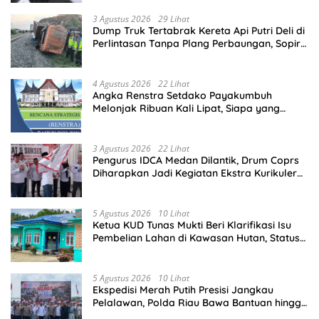
3 Agustus 2026
29 Lihat
Dump Truk Tertabrak Kereta Api Putri Deli di
Perlintasan Tanpa Plang Perbaungan, Sopir
Tewas di Tempat
4 Agustus 2026
22 Lihat
Angka Renstra Setdako Payakumbuh
Melonjak Ribuan Kali Lipat, Siapa yang
Memeriksa?
3 Agustus 2026
22 Lihat
Pengurus IDCA Medan Dilantik, Drum Coprs
Diharapkan Jadi Kegiatan Ekstra Kurikuler
Favorit di Sekolah
5 Agustus 2026
10 Lihat
Ketua KUD Tunas Mukti Beri Klarifikasi Isu
Pembelian Lahan di Kawasan Hutan, Status
Masih Diproses
5 Agustus 2026
10 Lihat
Ekspedisi Merah Putih Presisi Jangkau
Pelalawan, Polda Riau Bawa Bantuan hingga
Perkuat Polsek di Wilayah Terluar