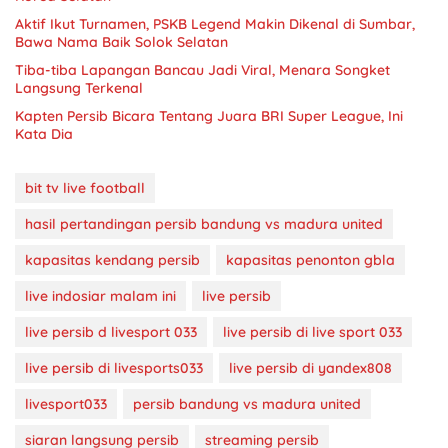
Aktif Ikut Turnamen, PSKB Legend Makin Dikenal di Sumbar,
Bawa Nama Baik Solok Selatan
Tiba-tiba Lapangan Bancau Jadi Viral, Menara Songket
Langsung Terkenal
Kapten Persib Bicara Tentang Juara BRI Super League, Ini
Kata Dia
bit tv live football
hasil pertandingan persib bandung vs madura united
kapasitas kendang persib
kapasitas penonton gbla
live indosiar malam ini
live persib
live persib d livesport 033
live persib di live sport 033
live persib di livesports033
live persib di yandex808
livesport033
persib bandung vs madura united
siaran langsung persib
streaming persib