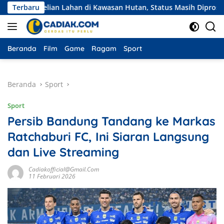
Langsung
Pembelian Lahan di Kawasan Hutan, Status Masih Diproses
Terbaru
ke
konten
Beranda
Film
Game
Ragam
Sport
Beranda
Sport
Sport
Persib Bandung Tandang ke Markas
Ratchaburi FC, Ini Siaran Langsung
dan Live Streaming
Cadiakofficial@gmail.com
11 Februari 2026