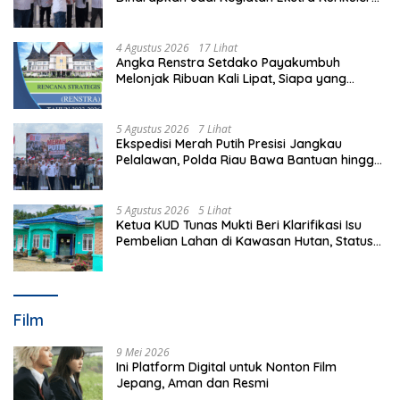
Favorit di Sekolah
4 Agustus 2026
17 Lihat
Angka Renstra Setdako Payakumbuh
Melonjak Ribuan Kali Lipat, Siapa yang
Memeriksa?
5 Agustus 2026
7 Lihat
Ekspedisi Merah Putih Presisi Jangkau
Pelalawan, Polda Riau Bawa Bantuan hingga
Perkuat Polsek di Wilayah Terluar
5 Agustus 2026
5 Lihat
Ketua KUD Tunas Mukti Beri Klarifikasi Isu
Pembelian Lahan di Kawasan Hutan, Status
Masih Diproses
Film
9 Mei 2026
Ini Platform Digital untuk Nonton Film
Jepang, Aman dan Resmi