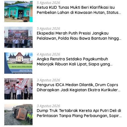
5 Agustus 2026
Ketua KUD Tunas Mukti Beri Klarifikasi Isu
Pembelian Lahan di Kawasan Hutan, Status
Masih Diproses
5 Agustus 2026
Ekspedisi Merah Putih Presisi Jangkau
Pelalawan, Polda Riau Bawa Bantuan hingga
Perkuat Polsek di Wilayah Terluar
4 Agustus 2026
Angka Renstra Setdako Payakumbuh
Melonjak Ribuan Kali Lipat, Siapa yang
Memeriksa?
3 Agustus 2026
Pengurus IDCA Medan Dilantik, Drum Coprs
Diharapkan Jadi Kegiatan Ekstra Kurikuler
Favorit di Sekolah
3 Agustus 2026
Dump Truk Tertabrak Kereta Api Putri Deli di
Perlintasan Tanpa Plang Perbaungan, Sopir
Tewas di Tempat