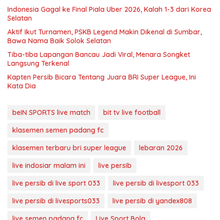
Indonesia Gagal ke Final Piala Uber 2026, Kalah 1-3 dari Korea
Selatan
Aktif Ikut Turnamen, PSKB Legend Makin Dikenal di Sumbar,
Bawa Nama Baik Solok Selatan
Tiba-tiba Lapangan Bancau Jadi Viral, Menara Songket
Langsung Terkenal
Kapten Persib Bicara Tentang Juara BRI Super League, Ini
Kata Dia
beIN SPORTS live match
bit tv live football
klasemen semen padang fc
klasemen terbaru bri super league
lebaran 2026
live indosiar malam ini
live persib
live persib di live sport 033
live persib di livesport 033
live persib di livesports033
live persib di yandex808
live semen padang fc
Live Sport Bola