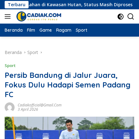
Langsung
 Lahan di Kawasan Hutan, Status Masih Diproses
Terbaru
Eksped
ke
konten
Beranda
Film
Game
Ragam
Sport
Beranda
Sport
Sport
Persib Bandung di Jalur Juara,
Fokus Dulu Hadapi Semen Padang
FC
Cadiakofficial@gmail.com
3 April 2026