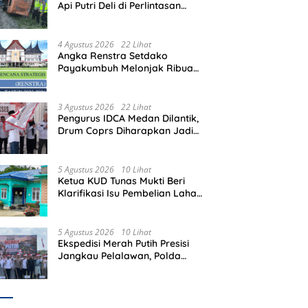
Api Putri Deli di Perlintasan
Tanpa Plang Perbaungan,
Sopir Tewas di Tempat
4 Agustus 2026
22 Lihat
Angka Renstra Setdako
Payakumbuh Melonjak Ribuan
Kali Lipat, Siapa yang
Memeriksa?
3 Agustus 2026
22 Lihat
Pengurus IDCA Medan Dilantik,
Drum Coprs Diharapkan Jadi
Kegiatan Ekstra Kurikuler
Favorit di Sekolah
5 Agustus 2026
10 Lihat
Ketua KUD Tunas Mukti Beri
Klarifikasi Isu Pembelian Lahan
di Kawasan Hutan, Status
Masih Diproses
5 Agustus 2026
10 Lihat
Ekspedisi Merah Putih Presisi
Jangkau Pelalawan, Polda
Riau Bawa Bantuan hingga
Perkuat Polsek di Wilayah
Terluar