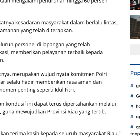
lakaan mengalami penurunan hingga 60 persen
gkatnya kesadaran masyarakat dalam berlalu lintas,
ngamanan yang telah diterapkan.
uruh personel di lapangan yang telah
kasi, memberikan pelayanan terbaik kepada
n.
Pop
tnya, merupakan wujud nyata komitmen Polri
ar selalu hadir memberikan rasa aman dan
g
men penting seperti Idul Fitri.
G
n kondusif ini dapat terus dipertahankan melalui
h
 guna mewujudkan Provinsi Riau yang tertib,
a
g
kan terima kasih kepada seluruh masyarakat Riau,”
tanp