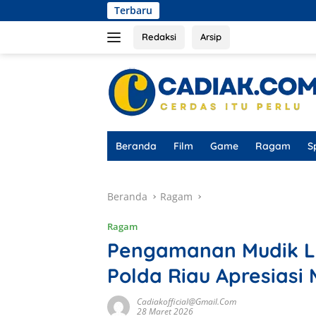
Langsung
Terbaru
Ketua KUD Tunas Mukti
ke
konten
Redaksi
Arsip
Beranda
Film
Game
Ragam
S
Beranda
Ragam
Ragam
Pengamanan Mudik Le
Polda Riau Apresiasi
Cadiakofficial@gmail.com
28 Maret 2026