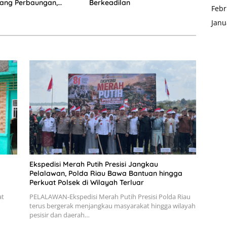
lang Perbaungan,
Berkeadilan
Febr
was di Tempat
Janu
Ekspedisi Merah Putih Presisi Jangkau
Pelalawan, Polda Riau Bawa Bantuan hingga
Perkuat Polsek di Wilayah Terluar
at
PELALAWAN-Ekspedisi Merah Putih Presisi Polda Riau
terus bergerak menjangkau masyarakat hingga wilayah
pesisir dan daerah…