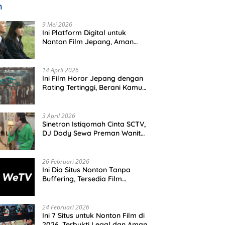
m
9 Mei 2026
Ini Platform Digital untuk
Nonton Film Jepang, Aman
dan Resmi
14 April 2026
Ini Film Horor Jepang dengan
Rating Tertinggi, Berani Kamu
Nonton Seorang Diri Malam
Hari?
3 April 2026
Sinetron Istiqomah Cinta SCTV,
DJ Dody Sewa Preman Wanita,
Ini Tujuannya
26 Februari 2026
Ini Dia Situs Nonton Tanpa
Buffering, Tersedia Film
Hollywood Hingga Drakor
Terbaru
24 Februari 2026
Ini 7 Situs untuk Nonton Film di
2026, Terbukti Legal dan Aman