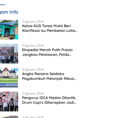
am Info
5 Agustus 2026
Ketua KUD Tunas Mukti Beri
Klarifikasi Isu Pembelian Lahan
di Kawasan Hutan, Status
Masih Diproses
5 Agustus 2026
Ekspedisi Merah Putih Presisi
Jangkau Pelalawan, Polda
Riau Bawa Bantuan hingga
Perkuat Polsek di Wilayah
Terluar
4 Agustus 2026
Angka Renstra Setdako
Payakumbuh Melonjak Ribuan
Kali Lipat, Siapa yang
Memeriksa?
3 Agustus 2026
Pengurus IDCA Medan Dilantik,
Drum Coprs Diharapkan Jadi
Kegiatan Ekstra Kurikuler
Favorit di Sekolah
3 Agustus 2026