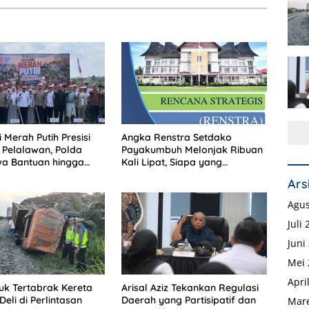
 Merah Putih Presisi
Angka Renstra Setdako
Pelalawan, Polda
Payakumbuh Melonjak Ribuan
wa Bantuan hingga
Kali Lipat, Siapa yang
Polsek di Wilayah
Memeriksa?
Ars
Agus
Juli
Juni
Mei 
Apri
k Tertabrak Kereta
Arisal Aziz Tekankan Regulasi
 Deli di Perlintasan
Daerah yang Partisipatif dan
Mare