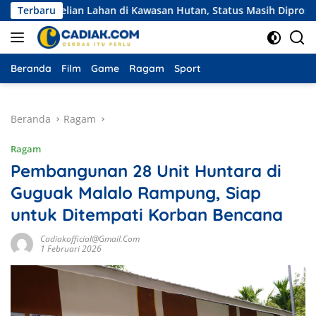
Langsung
belian Lahan di Kawasan Hutan, Status Masih Diproses
Terbaru
Ek
ke
konten
Beranda
Film
Game
Ragam
Sport
Beranda
Ragam
Ragam
Pembangunan 28 Unit Huntara di
Guguak Malalo Rampung, Siap
untuk Ditempati Korban Bencana
Cadiakofficial@gmail.com
1 Februari 2026