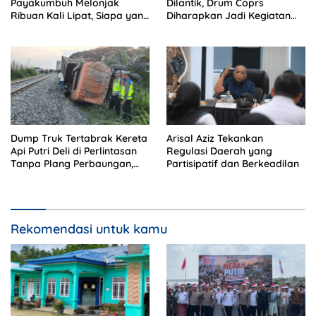
Payakumbuh Melonjak
Dilantik, Drum Coprs
Ribuan Kali Lipat, Siapa yang
Diharapkan Jadi Kegiatan
Memeriksa?
Ekstra Kurikuler Favorit di
Sekolah
Dump Truk Tertabrak Kereta
Arisal Aziz Tekankan
Api Putri Deli di Perlintasan
Regulasi Daerah yang
Tanpa Plang Perbaungan,
Partisipatif dan Berkeadilan
Sopir Tewas di Tempat
Rekomendasi untuk kamu