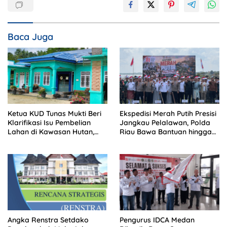
Baca Juga
Ketua KUD Tunas Mukti Beri
Ekspedisi Merah Putih Presisi
Klarifikasi Isu Pembelian
Jangkau Pelalawan, Polda
Lahan di Kawasan Hutan,
Riau Bawa Bantuan hingga
Status Masih Diproses
Perkuat Polsek di Wilayah
Terluar
Angka Renstra Setdako
Pengurus IDCA Medan