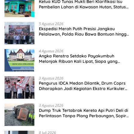
Ketua KUD Tunas Mukti Beri Klarifikasi Isu
Pembelian Lahan di Kawasan Hutan, Status
Masih Diproses
5 Agustus 2026
Ekspedisi Merah Putih Presisi Jangkau
Pelalawan, Polda Riau Bawa Bantuan hingga
Perkuat Polsek di Wilayah Terluar
4 Agustus 2026
Angka Renstra Setdako Payakumbuh
Melonjak Ribuan Kali Lipat, Siapa yang
Memeriksa?
3 Agustus 2026
Pengurus IDCA Medan Dilantik, Drum Coprs
Diharapkan Jadi Kegiatan Ekstra Kurikuler
Favorit di Sekolah
3 Agustus 2026
Dump Truk Tertabrak Kereta Api Putri Deli di
Perlintasan Tanpa Plang Perbaungan, Sopir
Tewas di Tempat
8 Juli 2026