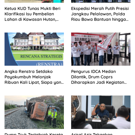
Ketua KUD Tunas Mukti Beri
Ekspedisi Merah Putih Presisi
Klarifikasi Isu Pembelian
Jangkau Pelalawan, Polda
Lahan di Kawasan Hutan,
Riau Bawa Bantuan hingga
Status Masih Diproses
Perkuat Polsek di Wilayah
Terluar
Angka Renstra Setdako
Pengurus IDCA Medan
Payakumbuh Melonjak
Dilantik, Drum Coprs
Ribuan Kali Lipat, Siapa yang
Diharapkan Jadi Kegiatan
Memeriksa?
Ekstra Kurikuler Favorit di
Sekolah
Dump Truk Tertabrak Kereta
Arisal Aziz Tekankan