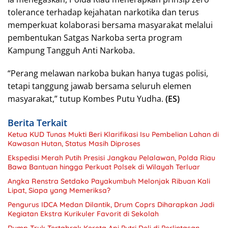
tolerance terhadap kejahatan narkotika dan terus
memperkuat kolaborasi bersama masyarakat melalui
pembentukan Satgas Narkoba serta program
Kampung Tangguh Anti Narkoba.
“Perang melawan narkoba bukan hanya tugas polisi,
tetapi tanggung jawab bersama seluruh elemen
masyarakat,” tutup Kombes Putu Yudha.
(ES)
Berita Terkait
Ketua KUD Tunas Mukti Beri Klarifikasi Isu Pembelian Lahan di
Kawasan Hutan, Status Masih Diproses
Ekspedisi Merah Putih Presisi Jangkau Pelalawan, Polda Riau
Bawa Bantuan hingga Perkuat Polsek di Wilayah Terluar
Angka Renstra Setdako Payakumbuh Melonjak Ribuan Kali
Lipat, Siapa yang Memeriksa?
Pengurus IDCA Medan Dilantik, Drum Coprs Diharapkan Jadi
Kegiatan Ekstra Kurikuler Favorit di Sekolah
Dump Truk Tertabrak Kereta Api Putri Deli di Perlintasan