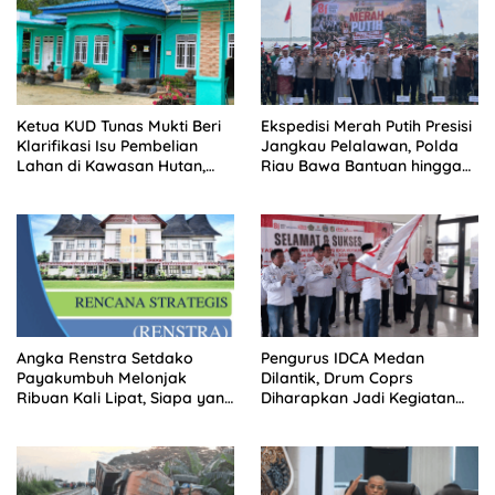
Ketua KUD Tunas Mukti Beri
Ekspedisi Merah Putih Presisi
Klarifikasi Isu Pembelian
Jangkau Pelalawan, Polda
Lahan di Kawasan Hutan,
Riau Bawa Bantuan hingga
Status Masih Diproses
Perkuat Polsek di Wilayah
Terluar
Angka Renstra Setdako
Pengurus IDCA Medan
Payakumbuh Melonjak
Dilantik, Drum Coprs
Ribuan Kali Lipat, Siapa yang
Diharapkan Jadi Kegiatan
Memeriksa?
Ekstra Kurikuler Favorit di
Sekolah