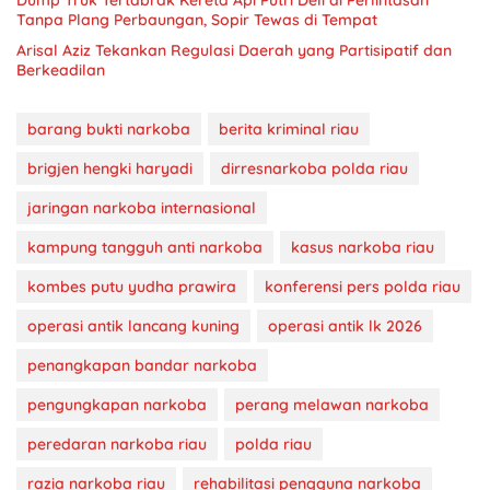
Tanpa Plang Perbaungan, Sopir Tewas di Tempat
Arisal Aziz Tekankan Regulasi Daerah yang Partisipatif dan
Berkeadilan
barang bukti narkoba
berita kriminal riau
brigjen hengki haryadi
dirresnarkoba polda riau
jaringan narkoba internasional
kampung tangguh anti narkoba
kasus narkoba riau
kombes putu yudha prawira
konferensi pers polda riau
operasi antik lancang kuning
operasi antik lk 2026
penangkapan bandar narkoba
pengungkapan narkoba
perang melawan narkoba
peredaran narkoba riau
polda riau
razia narkoba riau
rehabilitasi pengguna narkoba