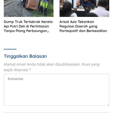
Dump Truk Tertabrak Kereta
Arisal Aziz Tekankan
Api Putri Deli di Perlintasan
Regulasi Daerah yang
Tanpa Plang Perbaungan,
Partisipatif dan Berkeadilan
Sopir Tewas di Tempat
Tinggalkan Balasan
Alamat email Anda tidak akan dipublikasikan.
Ruas yang
wajib ditandai
*