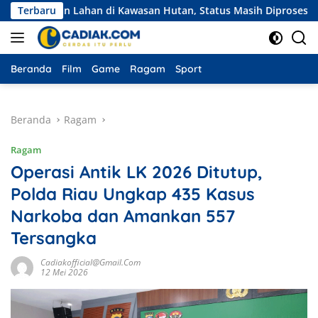
Langsung
an Lahan di Kawasan Hutan, Status Masih Diproses
Terbaru
Eksped
ke
konten
Beranda
Film
Game
Ragam
Sport
Beranda
Ragam
Ragam
Operasi Antik LK 2026 Ditutup,
Polda Riau Ungkap 435 Kasus
Narkoba dan Amankan 557
Tersangka
Cadiakofficial@gmail.com
12 Mei 2026