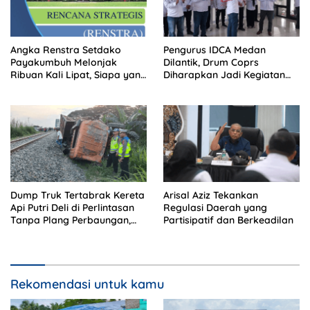
Angka Renstra Setdako
Pengurus IDCA Medan
Payakumbuh Melonjak
Dilantik, Drum Coprs
Ribuan Kali Lipat, Siapa yang
Diharapkan Jadi Kegiatan
Memeriksa?
Ekstra Kurikuler Favorit di
Sekolah
Dump Truk Tertabrak Kereta
Arisal Aziz Tekankan
Api Putri Deli di Perlintasan
Regulasi Daerah yang
Tanpa Plang Perbaungan,
Partisipatif dan Berkeadilan
Sopir Tewas di Tempat
Rekomendasi untuk kamu