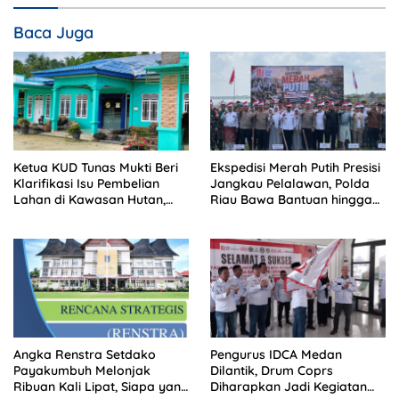
Baca Juga
Ketua KUD Tunas Mukti Beri
Ekspedisi Merah Putih Presisi
Klarifikasi Isu Pembelian
Jangkau Pelalawan, Polda
Lahan di Kawasan Hutan,
Riau Bawa Bantuan hingga
Status Masih Diproses
Perkuat Polsek di Wilayah
Terluar
Angka Renstra Setdako
Pengurus IDCA Medan
Payakumbuh Melonjak
Dilantik, Drum Coprs
Ribuan Kali Lipat, Siapa yang
Diharapkan Jadi Kegiatan