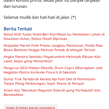
dalam kondisi prima, sebab jalur itu banyak tanjakan
dan turunan.
Selamat mudik dan hati-hati di jalan. (*)
Berita Terkait
Ketua KUD Tunas Mukti Beri Klarifikasi Isu Pembelian Lahan di
Kawasan Hutan, Status Masih Diproses
Ekspedisi Merah Putih Presisi Jangkau Pelalawan, Polda Riau
Bawa Bantuan hingga Perkuat Polsek di Wilayah Terluar
Angka Renstra Setdako Payakumbuh Melonjak Ribuan Kali
Lipat, Siapa yang Memeriksa?
Pengurus IDCA Medan Dilantik, Drum Coprs Diharapkan Jadi
Kegiatan Ekstra Kurikuler Favorit di Sekolah
Dump Truk Tertabrak Kereta Api Putri Deli di Perlintasan
Tanpa Plang Perbaungan, Sopir Tewas di Tempat
Arisal Aziz Tekankan Regulasi Daerah yang Partisipatif dan
Berkeadilan
hotel di lintas barat sumatera