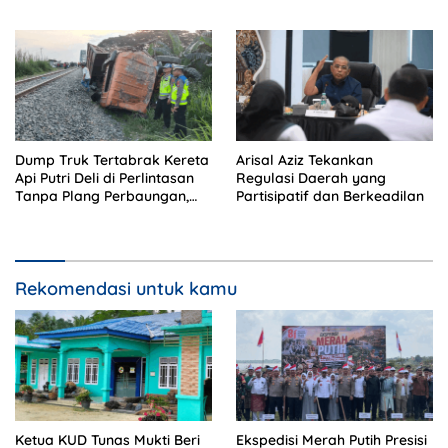
Memeriksa?
Ekstra Kurikuler Favorit di
Sekolah
Dump Truk Tertabrak Kereta
Arisal Aziz Tekankan
Api Putri Deli di Perlintasan
Regulasi Daerah yang
Tanpa Plang Perbaungan,
Partisipatif dan Berkeadilan
Sopir Tewas di Tempat
Rekomendasi untuk kamu
Ketua KUD Tunas Mukti Beri
Ekspedisi Merah Putih Presisi