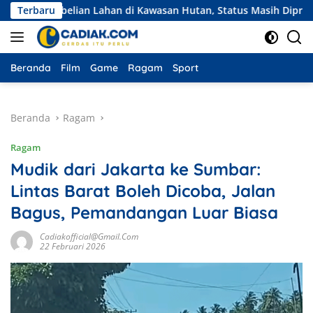
Langsung
embelian Lahan di Kawasan Hutan, Status Masih Diproses
Terbaru
ke
konten
Beranda
Film
Game
Ragam
Sport
Beranda
Ragam
Ragam
Mudik dari Jakarta ke Sumbar:
Lintas Barat Boleh Dicoba, Jalan
Bagus, Pemandangan Luar Biasa
Cadiakofficial@gmail.com
22 Februari 2026