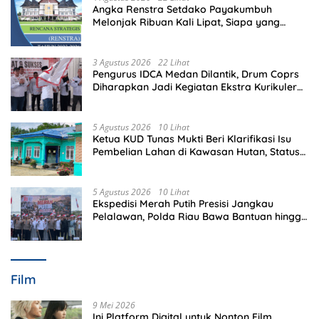
Angka Renstra Setdako Payakumbuh
Melonjak Ribuan Kali Lipat, Siapa yang
Memeriksa?
3 Agustus 2026
22 Lihat
Pengurus IDCA Medan Dilantik, Drum Coprs
Diharapkan Jadi Kegiatan Ekstra Kurikuler
Favorit di Sekolah
5 Agustus 2026
10 Lihat
Ketua KUD Tunas Mukti Beri Klarifikasi Isu
Pembelian Lahan di Kawasan Hutan, Status
Masih Diproses
5 Agustus 2026
10 Lihat
Ekspedisi Merah Putih Presisi Jangkau
Pelalawan, Polda Riau Bawa Bantuan hingga
Perkuat Polsek di Wilayah Terluar
Film
9 Mei 2026
Ini Platform Digital untuk Nonton Film