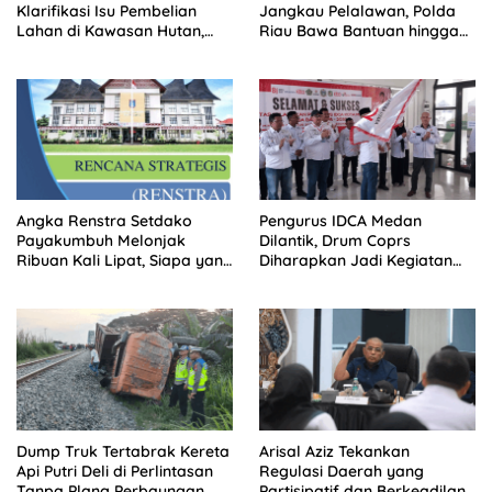
Klarifikasi Isu Pembelian
Jangkau Pelalawan, Polda
Lahan di Kawasan Hutan,
Riau Bawa Bantuan hingga
Status Masih Diproses
Perkuat Polsek di Wilayah
Terluar
Angka Renstra Setdako
Pengurus IDCA Medan
Payakumbuh Melonjak
Dilantik, Drum Coprs
Ribuan Kali Lipat, Siapa yang
Diharapkan Jadi Kegiatan
Memeriksa?
Ekstra Kurikuler Favorit di
Sekolah
Dump Truk Tertabrak Kereta
Arisal Aziz Tekankan
Api Putri Deli di Perlintasan
Regulasi Daerah yang
Tanpa Plang Perbaungan,
Partisipatif dan Berkeadilan