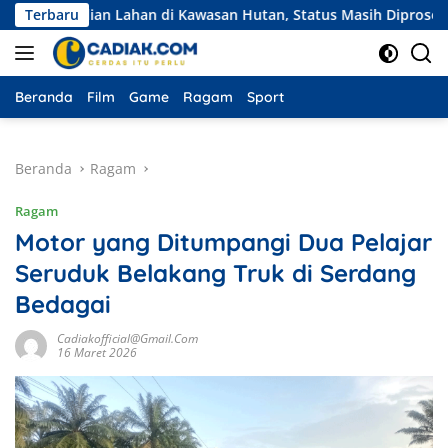
Langsung
ian Lahan di Kawasan Hutan, Status Masih Diproses
Terbaru
Ekspe
ke
konten
Beranda
Film
Game
Ragam
Sport
Beranda
Ragam
Ragam
Motor yang Ditumpangi Dua Pelajar
Seruduk Belakang Truk di Serdang
Bedagai
Cadiakofficial@gmail.com
16 Maret 2026