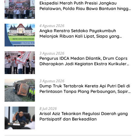
Ekspedisi Merah Putih Presisi Jangkau
Pelalawan, Polda Riau Bawa Bantuan hingga
Perkuat Polsek di Wilayah Terluar
4 Agustus 2026
Angka Renstra Setdako Payakumbuh
Melonjak Ribuan Kali Lipat, Siapa yang
Memeriksa?
3 Agustus 2026
Pengurus IDCA Medan Dilantik, Drum Coprs
Diharapkan Jadi Kegiatan Ekstra Kurikuler
Favorit di Sekolah
3 Agustus 2026
Dump Truk Tertabrak Kereta Api Putri Deli di
Perlintasan Tanpa Plang Perbaungan, Sopir
Tewas di Tempat
8 Juli 2026
Arisal Aziz Tekankan Regulasi Daerah yang
Partisipatif dan Berkeadilan