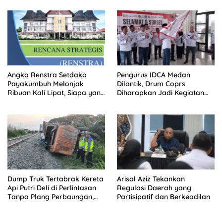
Terluar
Angka Renstra Setdako
Pengurus IDCA Medan
Payakumbuh Melonjak
Dilantik, Drum Coprs
Ribuan Kali Lipat, Siapa yang
Diharapkan Jadi Kegiatan
Memeriksa?
Ekstra Kurikuler Favorit di
Sekolah
Dump Truk Tertabrak Kereta
Arisal Aziz Tekankan
Api Putri Deli di Perlintasan
Regulasi Daerah yang
Tanpa Plang Perbaungan,
Partisipatif dan Berkeadilan
Sopir Tewas di Tempat