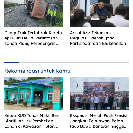
Dump Truk Tertabrak Kereta
Arisal Aziz Tekankan
Api Putri Deli di Perlintasan
Regulasi Daerah yang
Tanpa Plang Perbaungan,
Partisipatif dan Berkeadilan
Sopir Tewas di Tempat
Rekomendasi untuk kamu
Ketua KUD Tunas Mukti Beri
Ekspedisi Merah Putih Presisi
Klarifikasi Isu Pembelian
Jangkau Pelalawan, Polda
Lahan di Kawasan Hutan,
Riau Bawa Bantuan hingga
Status Masih Diproses
Perkuat Polsek di Wilayah