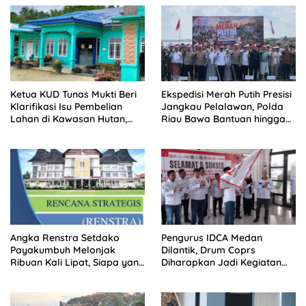
Ketua KUD Tunas Mukti Beri
Ekspedisi Merah Putih Presisi
Klarifikasi Isu Pembelian
Jangkau Pelalawan, Polda
Lahan di Kawasan Hutan,
Riau Bawa Bantuan hingga
Status Masih Diproses
Perkuat Polsek di Wilayah
Terluar
Angka Renstra Setdako
Pengurus IDCA Medan
Payakumbuh Melonjak
Dilantik, Drum Coprs
Ribuan Kali Lipat, Siapa yang
Diharapkan Jadi Kegiatan
Memeriksa?
Ekstra Kurikuler Favorit di
Sekolah