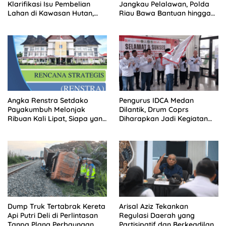
Klarifikasi Isu Pembelian
Jangkau Pelalawan, Polda
Lahan di Kawasan Hutan,
Riau Bawa Bantuan hingga
Status Masih Diproses
Perkuat Polsek di Wilayah
Terluar
Angka Renstra Setdako
Pengurus IDCA Medan
Payakumbuh Melonjak
Dilantik, Drum Coprs
Ribuan Kali Lipat, Siapa yang
Diharapkan Jadi Kegiatan
Memeriksa?
Ekstra Kurikuler Favorit di
Sekolah
Dump Truk Tertabrak Kereta
Arisal Aziz Tekankan
Api Putri Deli di Perlintasan
Regulasi Daerah yang
Tanpa Plang Perbaungan,
Partisipatif dan Berkeadilan