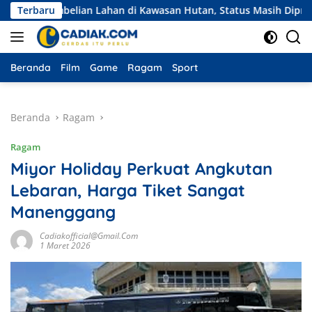
Langsung
Pembelian Lahan di Kawasan Hutan, Status Masih Diproses
Terbaru
ke
konten
Beranda
Film
Game
Ragam
Sport
Beranda
Ragam
Ragam
Miyor Holiday Perkuat Angkutan
Lebaran, Harga Tiket Sangat
Manenggang
Cadiakofficial@gmail.com
1 Maret 2026