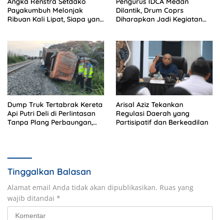
Angka Renstra Setdako
Pengurus IDCA Medan
Payakumbuh Melonjak
Dilantik, Drum Coprs
Ribuan Kali Lipat, Siapa yang
Diharapkan Jadi Kegiatan
Memeriksa?
Ekstra Kurikuler Favorit di
Sekolah
Dump Truk Tertabrak Kereta
Arisal Aziz Tekankan
Api Putri Deli di Perlintasan
Regulasi Daerah yang
Tanpa Plang Perbaungan,
Partisipatif dan Berkeadilan
Sopir Tewas di Tempat
Tinggalkan Balasan
Alamat email Anda tidak akan dipublikasikan.
Ruas yang
wajib ditandai
*