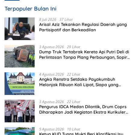
Terpopuler Bulan Ini
8 Juli 2026
37 Lihat
Arisal Aziz Tekankan Regulasi Daerah yang
Partisipatif dan Berkeadilan
3 Agustus 2026
29 Lihat
Dump Truk Tertabrak Kereta Api Putri Deli di
Perlintasan Tanpa Plang Perbaungan, Sopir
Tewas di Tempat
4 Agustus 2026
22 Lihat
Angka Renstra Setdako Payakumbuh
Melonjak Ribuan Kali Lipat, Siapa yang
Memeriksa?
3 Agustus 2026
22 Lihat
Pengurus IDCA Medan Dilantik, Drum Coprs
Diharapkan Jadi Kegiatan Ekstra Kurikuler
Favorit di Sekolah
5 Agustus 2026
10 Lihat
Ketua KUD Tunas Mukti Beri Klarifikasi Isu