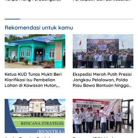
Sopir Tewas di Tempat
Rekomendasi untuk kamu
Ketua KUD Tunas Mukti Beri
Ekspedisi Merah Putih Presisi
Klarifikasi Isu Pembelian
Jangkau Pelalawan, Polda
Lahan di Kawasan Hutan,
Riau Bawa Bantuan hingga
Status Masih Diproses
Perkuat Polsek di Wilayah
Terluar