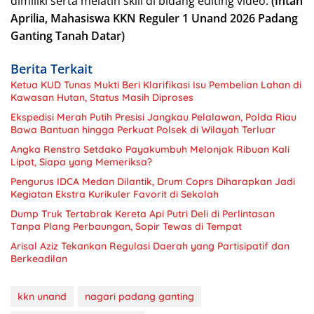
dimiliki serta melatih skill di bidang editing video.
(Intan
Aprilia, Mahasiswa KKN Reguler 1 Unand 2026 Padang
Ganting Tanah Datar)
Berita Terkait
Ketua KUD Tunas Mukti Beri Klarifikasi Isu Pembelian Lahan di
Kawasan Hutan, Status Masih Diproses
Ekspedisi Merah Putih Presisi Jangkau Pelalawan, Polda Riau
Bawa Bantuan hingga Perkuat Polsek di Wilayah Terluar
Angka Renstra Setdako Payakumbuh Melonjak Ribuan Kali
Lipat, Siapa yang Memeriksa?
Pengurus IDCA Medan Dilantik, Drum Coprs Diharapkan Jadi
Kegiatan Ekstra Kurikuler Favorit di Sekolah
Dump Truk Tertabrak Kereta Api Putri Deli di Perlintasan
Tanpa Plang Perbaungan, Sopir Tewas di Tempat
Arisal Aziz Tekankan Regulasi Daerah yang Partisipatif dan
Berkeadilan
kkn unand
nagari padang ganting