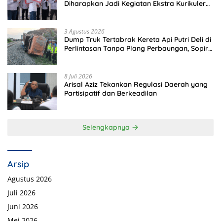
Diharapkan Jadi Kegiatan Ekstra Kurikuler
Favorit di Sekolah
3 Agustus 2026
Dump Truk Tertabrak Kereta Api Putri Deli di
Perlintasan Tanpa Plang Perbaungan, Sopir
Tewas di Tempat
8 Juli 2026
Arisal Aziz Tekankan Regulasi Daerah yang
Partisipatif dan Berkeadilan
Selengkapnya
Arsip
Agustus 2026
Juli 2026
Juni 2026
Mei 2026