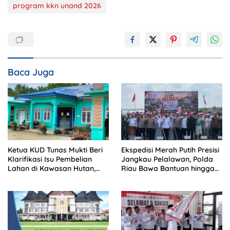
program kkn unand 2026
Baca Juga
Ketua KUD Tunas Mukti Beri
Ekspedisi Merah Putih Presisi
Klarifikasi Isu Pembelian
Jangkau Pelalawan, Polda
Lahan di Kawasan Hutan,
Riau Bawa Bantuan hingga
Status Masih Diproses
Perkuat Polsek di Wilayah
Terluar