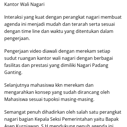
Kantor Wali Nagari
Interaksi yang kuat dengan perangkat nagari membuat
agenda ini menjadi mudah dan terarah serta sesuai
dengan time line dan waktu yang ditentukan dalam
pengerjaan.
Pengerjaan video diawali dengan merekam setiap
sudut ruangan kantor wali nagari dengan berbagai
fasilitas dan prestasi yang dimiliki Nagari Padang
Ganting.
Selanjutnya mahasiswa kkn merekam dan
mengarahkan konsep yang sudah dirancang oleh
Mahasiswa sesuai tupoksi masing-masing.
Semangat penuh dihadirkan oleh salah satu perangkat
nagari bagian Kepala Seksi Pemerintahan yaitu Bapak
Asep Kurniawan, S.H mendukung penuh agenda ini