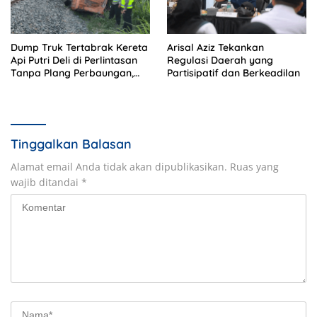
Dump Truk Tertabrak Kereta
Arisal Aziz Tekankan
Api Putri Deli di Perlintasan
Regulasi Daerah yang
Tanpa Plang Perbaungan,
Partisipatif dan Berkeadilan
Sopir Tewas di Tempat
Tinggalkan Balasan
Alamat email Anda tidak akan dipublikasikan.
Ruas yang
wajib ditandai
*