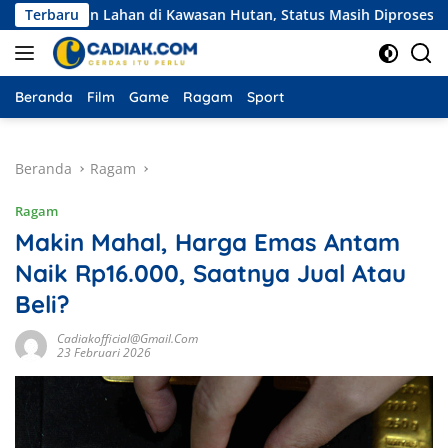
Langsung
lian Lahan di Kawasan Hutan, Status Masih Diproses
Terbaru
Eksp
ke
konten
Beranda
Film
Game
Ragam
Sport
Beranda
Ragam
Ragam
Makin Mahal, Harga Emas Antam
Naik Rp16.000, Saatnya Jual Atau
Beli?
Cadiakofficial@gmail.com
23 Februari 2026