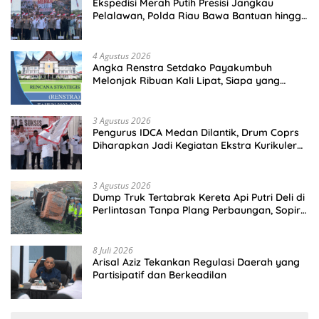
Ekspedisi Merah Putih Presisi Jangkau
Pelalawan, Polda Riau Bawa Bantuan hingga
Perkuat Polsek di Wilayah Terluar
4 Agustus 2026
Angka Renstra Setdako Payakumbuh
Melonjak Ribuan Kali Lipat, Siapa yang
Memeriksa?
3 Agustus 2026
Pengurus IDCA Medan Dilantik, Drum Coprs
Diharapkan Jadi Kegiatan Ekstra Kurikuler
Favorit di Sekolah
3 Agustus 2026
Dump Truk Tertabrak Kereta Api Putri Deli di
Perlintasan Tanpa Plang Perbaungan, Sopir
Tewas di Tempat
8 Juli 2026
Arisal Aziz Tekankan Regulasi Daerah yang
Partisipatif dan Berkeadilan