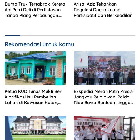
Dump Truk Tertabrak Kereta
Arisal Aziz Tekankan
Api Putri Deli di Perlintasan
Regulasi Daerah yang
Tanpa Plang Perbaungan,
Partisipatif dan Berkeadilan
Sopir Tewas di Tempat
Rekomendasi untuk kamu
Ketua KUD Tunas Mukti Beri
Ekspedisi Merah Putih Presisi
Klarifikasi Isu Pembelian
Jangkau Pelalawan, Polda
Lahan di Kawasan Hutan,
Riau Bawa Bantuan hingga
Status Masih Diproses
Perkuat Polsek di Wilayah
Terluar