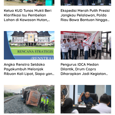
Ketua KUD Tunas Mukti Beri
Ekspedisi Merah Putih Presisi
Klarifikasi Isu Pembelian
Jangkau Pelalawan, Polda
Lahan di Kawasan Hutan,
Riau Bawa Bantuan hingga
Status Masih Diproses
Perkuat Polsek di Wilayah
Terluar
Angka Renstra Setdako
Pengurus IDCA Medan
Payakumbuh Melonjak
Dilantik, Drum Coprs
Ribuan Kali Lipat, Siapa yang
Diharapkan Jadi Kegiatan
Memeriksa?
Ekstra Kurikuler Favorit di
Sekolah