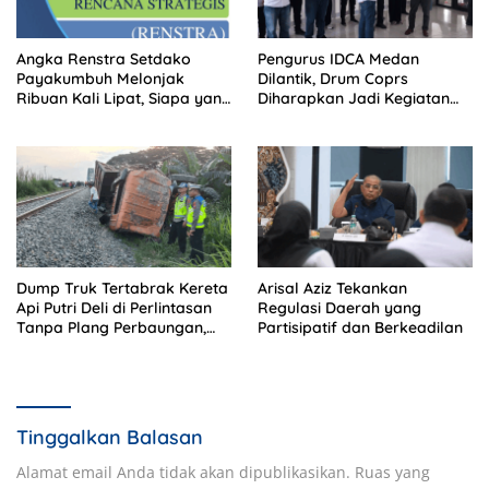
Angka Renstra Setdako
Pengurus IDCA Medan
Payakumbuh Melonjak
Dilantik, Drum Coprs
Ribuan Kali Lipat, Siapa yang
Diharapkan Jadi Kegiatan
Memeriksa?
Ekstra Kurikuler Favorit di
Sekolah
Dump Truk Tertabrak Kereta
Arisal Aziz Tekankan
Api Putri Deli di Perlintasan
Regulasi Daerah yang
Tanpa Plang Perbaungan,
Partisipatif dan Berkeadilan
Sopir Tewas di Tempat
Tinggalkan Balasan
Alamat email Anda tidak akan dipublikasikan.
Ruas yang