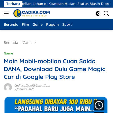
Langsung
embelian Lahan di Kawasan Hutan, Status Masih Diproses
Terbaru
ke
konten
Beranda
Film
Game
Ragam
Sport
Beranda
Game
Game
Main Mobil-mobilan Cuan Saldo
DANA, Download Dulu Game Magic
Car di Google Play Store
Cadiakofficial@gmail.com
9 Januari 2026