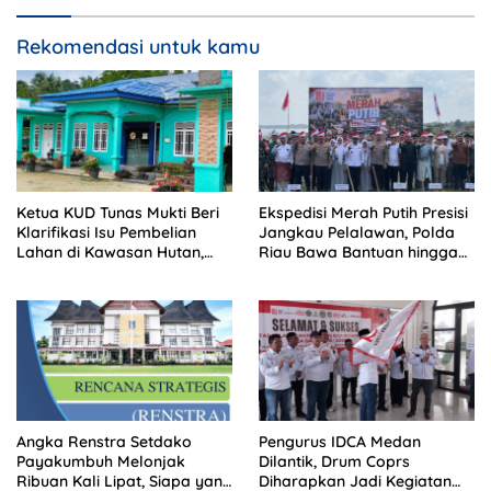
Rekomendasi untuk kamu
Ketua KUD Tunas Mukti Beri
Ekspedisi Merah Putih Presisi
Klarifikasi Isu Pembelian
Jangkau Pelalawan, Polda
Lahan di Kawasan Hutan,
Riau Bawa Bantuan hingga
Status Masih Diproses
Perkuat Polsek di Wilayah
Terluar
Angka Renstra Setdako
Pengurus IDCA Medan
Payakumbuh Melonjak
Dilantik, Drum Coprs
Ribuan Kali Lipat, Siapa yang
Diharapkan Jadi Kegiatan