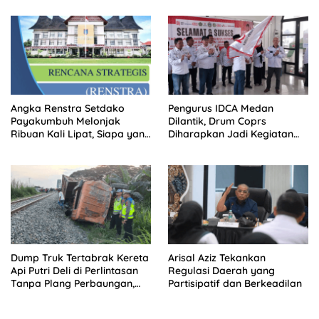
Terluar
Angka Renstra Setdako
Pengurus IDCA Medan
Payakumbuh Melonjak
Dilantik, Drum Coprs
Ribuan Kali Lipat, Siapa yang
Diharapkan Jadi Kegiatan
Memeriksa?
Ekstra Kurikuler Favorit di
Sekolah
Dump Truk Tertabrak Kereta
Arisal Aziz Tekankan
Api Putri Deli di Perlintasan
Regulasi Daerah yang
Tanpa Plang Perbaungan,
Partisipatif dan Berkeadilan
Sopir Tewas di Tempat