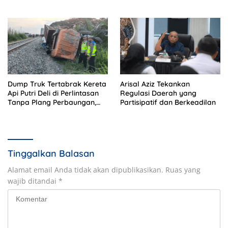
Memeriksa?
Ekstra Kurikuler Favorit di
Sekolah
Dump Truk Tertabrak Kereta
Arisal Aziz Tekankan
Api Putri Deli di Perlintasan
Regulasi Daerah yang
Tanpa Plang Perbaungan,
Partisipatif dan Berkeadilan
Sopir Tewas di Tempat
Tinggalkan Balasan
Alamat email Anda tidak akan dipublikasikan.
Ruas yang
wajib ditandai
*