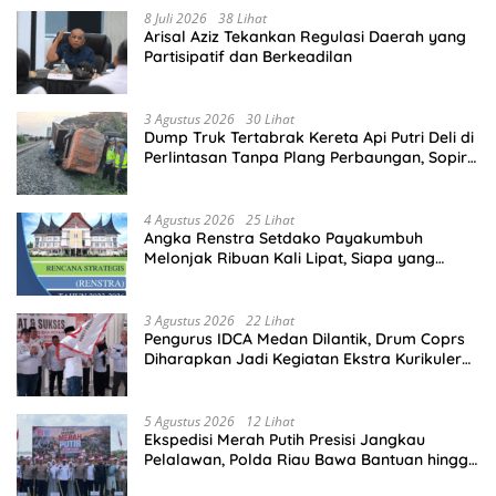
8 Juli 2026
38 Lihat
Arisal Aziz Tekankan Regulasi Daerah yang
Partisipatif dan Berkeadilan
3 Agustus 2026
30 Lihat
Dump Truk Tertabrak Kereta Api Putri Deli di
Perlintasan Tanpa Plang Perbaungan, Sopir
Tewas di Tempat
4 Agustus 2026
25 Lihat
Angka Renstra Setdako Payakumbuh
Melonjak Ribuan Kali Lipat, Siapa yang
Memeriksa?
3 Agustus 2026
22 Lihat
Pengurus IDCA Medan Dilantik, Drum Coprs
Diharapkan Jadi Kegiatan Ekstra Kurikuler
Favorit di Sekolah
5 Agustus 2026
12 Lihat
Ekspedisi Merah Putih Presisi Jangkau
Pelalawan, Polda Riau Bawa Bantuan hingga
Perkuat Polsek di Wilayah Terluar