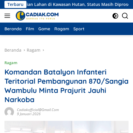
Langsung
elian Lahan di Kawasan Hutan, Status Masih Diproses
Terbaru
Eks
ke
konten
Beranda
Film
Game
Ragam
Sport
Beranda
Ragam
Ragam
Komandan Batalyon Infanteri
Teritorial Pembangunan 870/Sangia
Wambulu Minta Prajurit Jauhi
Narkoba
Cadiakofficial@gmail.com
9 Januari 2026