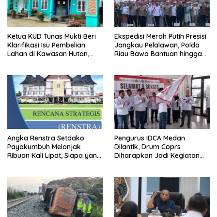
Ketua KUD Tunas Mukti Beri
Ekspedisi Merah Putih Presisi
Klarifikasi Isu Pembelian
Jangkau Pelalawan, Polda
Lahan di Kawasan Hutan,
Riau Bawa Bantuan hingga
Status Masih Diproses
Perkuat Polsek di Wilayah
Terluar
Angka Renstra Setdako
Pengurus IDCA Medan
Payakumbuh Melonjak
Dilantik, Drum Coprs
Ribuan Kali Lipat, Siapa yang
Diharapkan Jadi Kegiatan
Memeriksa?
Ekstra Kurikuler Favorit di
Sekolah