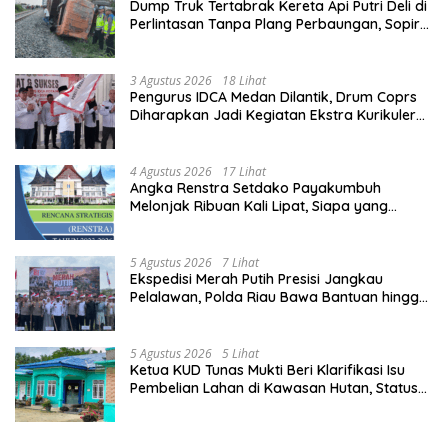
Dump Truk Tertabrak Kereta Api Putri Deli di
Perlintasan Tanpa Plang Perbaungan, Sopir
Tewas di Tempat
3 Agustus 2026
18 Lihat
Pengurus IDCA Medan Dilantik, Drum Coprs
Diharapkan Jadi Kegiatan Ekstra Kurikuler
Favorit di Sekolah
4 Agustus 2026
17 Lihat
Angka Renstra Setdako Payakumbuh
Melonjak Ribuan Kali Lipat, Siapa yang
Memeriksa?
5 Agustus 2026
7 Lihat
Ekspedisi Merah Putih Presisi Jangkau
Pelalawan, Polda Riau Bawa Bantuan hingga
Perkuat Polsek di Wilayah Terluar
5 Agustus 2026
5 Lihat
Ketua KUD Tunas Mukti Beri Klarifikasi Isu
Pembelian Lahan di Kawasan Hutan, Status
Masih Diproses