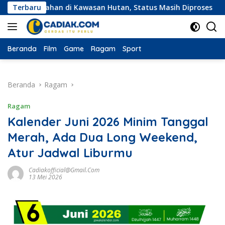
Langsung
n Lahan di Kawasan Hutan, Status Masih Diproses
Terbaru
Eksped
ke
konten
Beranda
Film
Game
Ragam
Sport
Beranda
Ragam
Ragam
Kalender Juni 2026 Minim Tanggal
Merah, Ada Dua Long Weekend,
Atur Jadwal Liburmu
Cadiakofficial@gmail.com
13 Mei 2026