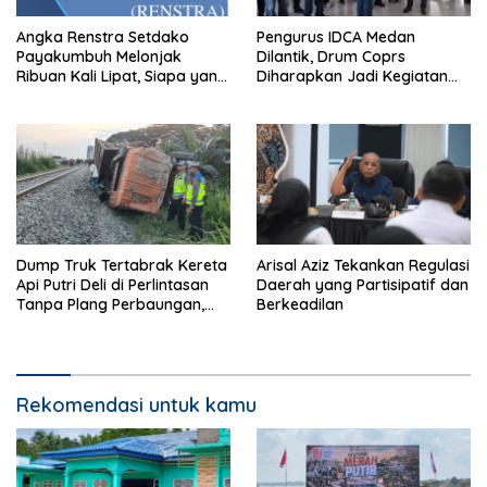
Angka Renstra Setdako
Pengurus IDCA Medan
Payakumbuh Melonjak
Dilantik, Drum Coprs
Ribuan Kali Lipat, Siapa yang
Diharapkan Jadi Kegiatan
Memeriksa?
Ekstra Kurikuler Favorit di
Sekolah
Dump Truk Tertabrak Kereta
Arisal Aziz Tekankan Regulasi
Api Putri Deli di Perlintasan
Daerah yang Partisipatif dan
Tanpa Plang Perbaungan,
Berkeadilan
Sopir Tewas di Tempat
Rekomendasi untuk kamu