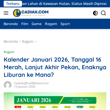
Langsung
elian Lahan di Kawasan Hutan, Status Masih Diproses
Terbaru
Eks
ke
konten
Beranda
Film
Game
Ragam
Sport
Beranda
Ragam
Ragam
Kalender Januari 2026, Tanggal 16
Merah, Lanjut Akhir Pekan, Enaknya
Liburan ke Mana?
Cadiakofficial@gmail.com
15 Januari 2026