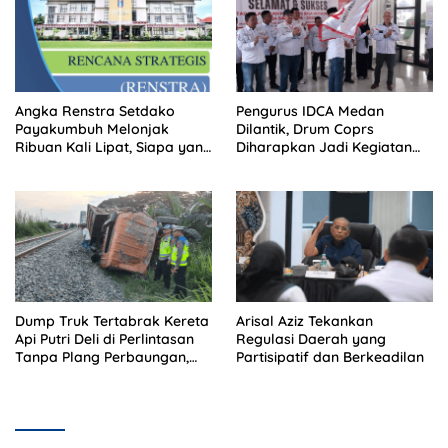
Angka Renstra Setdako
Pengurus IDCA Medan
Payakumbuh Melonjak
Dilantik, Drum Coprs
Ribuan Kali Lipat, Siapa yang
Diharapkan Jadi Kegiatan
Memeriksa?
Ekstra Kurikuler Favorit di
Sekolah
Dump Truk Tertabrak Kereta
Arisal Aziz Tekankan
Api Putri Deli di Perlintasan
Regulasi Daerah yang
Tanpa Plang Perbaungan,
Partisipatif dan Berkeadilan
Sopir Tewas di Tempat