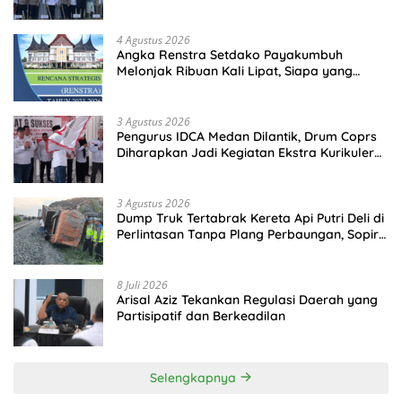
Perkuat Polsek di Wilayah Terluar
4 Agustus 2026
Angka Renstra Setdako Payakumbuh
Melonjak Ribuan Kali Lipat, Siapa yang
Memeriksa?
3 Agustus 2026
Pengurus IDCA Medan Dilantik, Drum Coprs
Diharapkan Jadi Kegiatan Ekstra Kurikuler
Favorit di Sekolah
3 Agustus 2026
Dump Truk Tertabrak Kereta Api Putri Deli di
Perlintasan Tanpa Plang Perbaungan, Sopir
Tewas di Tempat
8 Juli 2026
Arisal Aziz Tekankan Regulasi Daerah yang
Partisipatif dan Berkeadilan
Selengkapnya