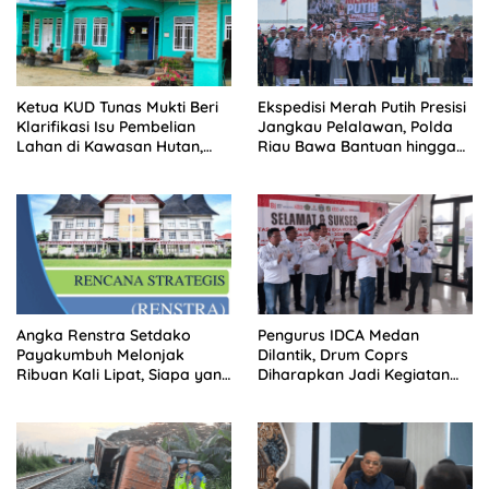
Ketua KUD Tunas Mukti Beri
Ekspedisi Merah Putih Presisi
Klarifikasi Isu Pembelian
Jangkau Pelalawan, Polda
Lahan di Kawasan Hutan,
Riau Bawa Bantuan hingga
Status Masih Diproses
Perkuat Polsek di Wilayah
Terluar
Angka Renstra Setdako
Pengurus IDCA Medan
Payakumbuh Melonjak
Dilantik, Drum Coprs
Ribuan Kali Lipat, Siapa yang
Diharapkan Jadi Kegiatan
Memeriksa?
Ekstra Kurikuler Favorit di
Sekolah