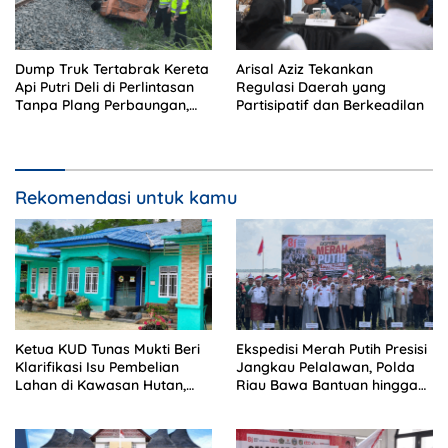
Dump Truk Tertabrak Kereta
Arisal Aziz Tekankan
Api Putri Deli di Perlintasan
Regulasi Daerah yang
Tanpa Plang Perbaungan,
Partisipatif dan Berkeadilan
Sopir Tewas di Tempat
Rekomendasi untuk kamu
Ketua KUD Tunas Mukti Beri
Ekspedisi Merah Putih Presisi
Klarifikasi Isu Pembelian
Jangkau Pelalawan, Polda
Lahan di Kawasan Hutan,
Riau Bawa Bantuan hingga
Status Masih Diproses
Perkuat Polsek di Wilayah
Terluar