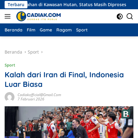
Langsung
n Lahan di Kawasan Hutan, Status Masih Diproses
Terbaru
Ekspedi
ke
konten
Beranda
Film
Game
Ragam
Sport
Beranda
Sport
Sport
Kalah dari Iran di Final, Indonesia
Luar Biasa
Cadiakofficial@gmail.com
7 Februari 2026