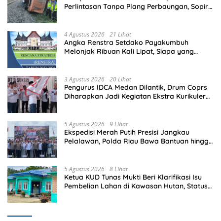
Perlintasan Tanpa Plang Perbaungan, Sopir
Tewas di Tempat
4 Agustus 2026
21 Lihat
Angka Renstra Setdako Payakumbuh
Melonjak Ribuan Kali Lipat, Siapa yang
Memeriksa?
3 Agustus 2026
20 Lihat
Pengurus IDCA Medan Dilantik, Drum Coprs
Diharapkan Jadi Kegiatan Ekstra Kurikuler
Favorit di Sekolah
5 Agustus 2026
9 Lihat
Ekspedisi Merah Putih Presisi Jangkau
Pelalawan, Polda Riau Bawa Bantuan hingga
Perkuat Polsek di Wilayah Terluar
5 Agustus 2026
8 Lihat
Ketua KUD Tunas Mukti Beri Klarifikasi Isu
Pembelian Lahan di Kawasan Hutan, Status
Masih Diproses