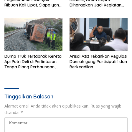
Ribuan Kali Lipat, Siapa yang
Diharapkan Jadi Kegiatan
Memeriksa?
Ekstra Kurikuler Favorit di
Sekolah
Dump Truk Tertabrak Kereta
Arisal Aziz Tekankan Regulasi
Api Putri Deli di Perlintasan
Daerah yang Partisipatif dan
Tanpa Plang Perbaungan,
Berkeadilan
Sopir Tewas di Tempat
Tinggalkan Balasan
Alamat email Anda tidak akan dipublikasikan.
Ruas yang wajib
ditandai
*