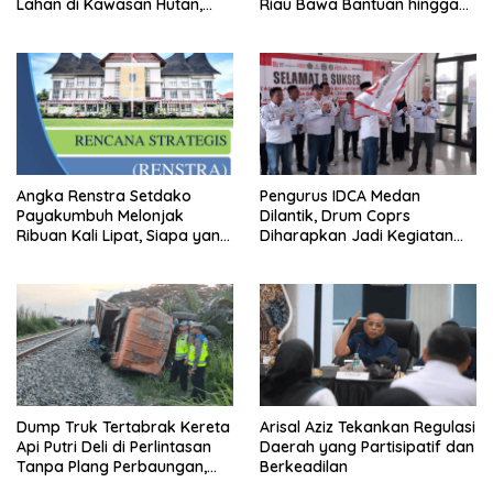
Lahan di Kawasan Hutan,
Riau Bawa Bantuan hingga
Status Masih Diproses
Perkuat Polsek di Wilayah
Terluar
Angka Renstra Setdako
Pengurus IDCA Medan
Payakumbuh Melonjak
Dilantik, Drum Coprs
Ribuan Kali Lipat, Siapa yang
Diharapkan Jadi Kegiatan
Memeriksa?
Ekstra Kurikuler Favorit di
Sekolah
Dump Truk Tertabrak Kereta
Arisal Aziz Tekankan Regulasi
Api Putri Deli di Perlintasan
Daerah yang Partisipatif dan
Tanpa Plang Perbaungan,
Berkeadilan
Sopir Tewas di Tempat