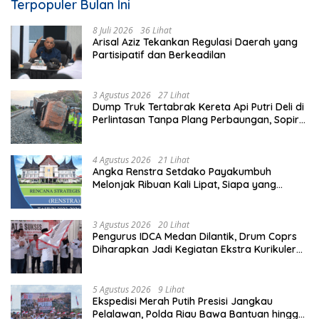
Terpopuler Bulan Ini
8 Juli 2026
36 Lihat
Arisal Aziz Tekankan Regulasi Daerah yang
Partisipatif dan Berkeadilan
3 Agustus 2026
27 Lihat
Dump Truk Tertabrak Kereta Api Putri Deli di
Perlintasan Tanpa Plang Perbaungan, Sopir
Tewas di Tempat
4 Agustus 2026
21 Lihat
Angka Renstra Setdako Payakumbuh
Melonjak Ribuan Kali Lipat, Siapa yang
Memeriksa?
3 Agustus 2026
20 Lihat
Pengurus IDCA Medan Dilantik, Drum Coprs
Diharapkan Jadi Kegiatan Ekstra Kurikuler
Favorit di Sekolah
5 Agustus 2026
9 Lihat
Ekspedisi Merah Putih Presisi Jangkau
Pelalawan, Polda Riau Bawa Bantuan hingga