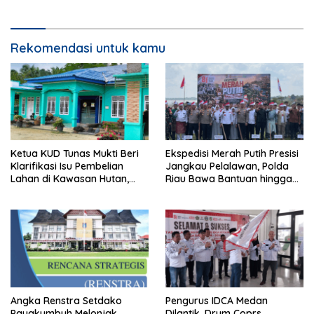
Rekomendasi untuk kamu
Ketua KUD Tunas Mukti Beri
Ekspedisi Merah Putih Presisi
Klarifikasi Isu Pembelian
Jangkau Pelalawan, Polda
Lahan di Kawasan Hutan,
Riau Bawa Bantuan hingga
Status Masih Diproses
Perkuat Polsek di Wilayah
Terluar
Angka Renstra Setdako
Pengurus IDCA Medan
Payakumbuh Melonjak
Dilantik, Drum Coprs