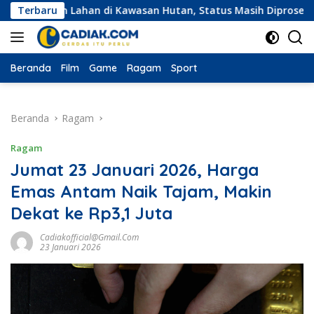
Langsung
ian Lahan di Kawasan Hutan, Status Masih Diproses
Terbaru
Eksp
ke
konten
Beranda
Film
Game
Ragam
Sport
Beranda
Ragam
Ragam
Jumat 23 Januari 2026, Harga
Emas Antam Naik Tajam, Makin
Dekat ke Rp3,1 Juta
Cadiakofficial@gmail.com
23 Januari 2026