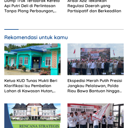
Dump Truk Tertabrak Kereta
Arisal Aziz Tekankan
Api Putri Deli di Perlintasan
Regulasi Daerah yang
Tanpa Plang Perbaungan,
Partisipatif dan Berkeadilan
Sopir Tewas di Tempat
Rekomendasi untuk kamu
Ketua KUD Tunas Mukti Beri
Ekspedisi Merah Putih Presisi
Klarifikasi Isu Pembelian
Jangkau Pelalawan, Polda
Lahan di Kawasan Hutan,
Riau Bawa Bantuan hingga
Status Masih Diproses
Perkuat Polsek di Wilayah
Terluar