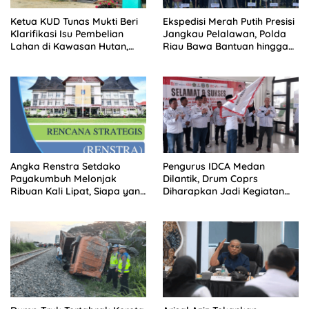
Ketua KUD Tunas Mukti Beri
Ekspedisi Merah Putih Presisi
Klarifikasi Isu Pembelian
Jangkau Pelalawan, Polda
Lahan di Kawasan Hutan,
Riau Bawa Bantuan hingga
Status Masih Diproses
Perkuat Polsek di Wilayah
Terluar
Angka Renstra Setdako
Pengurus IDCA Medan
Payakumbuh Melonjak
Dilantik, Drum Coprs
Ribuan Kali Lipat, Siapa yang
Diharapkan Jadi Kegiatan
Memeriksa?
Ekstra Kurikuler Favorit di
Sekolah