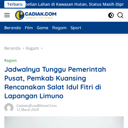
Langsung
embelian Lahan di Kawasan Hutan, Status Masih Diproses
Terbaru
ke
konten
Beranda
Film
Game
Ragam
Sport
Beranda
Ragam
Ragam
Jadwalnya Tunggu Pemerintah
Pusat, Pemkab Kuansing
Rencanakan Salat Idul Fitri di
Lapangan Limuno
Cadiakofficial@gmail.com
12 Maret 2026