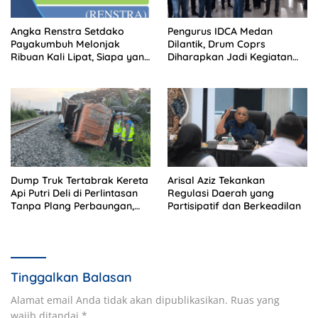
Angka Renstra Setdako
Pengurus IDCA Medan
Payakumbuh Melonjak
Dilantik, Drum Coprs
Ribuan Kali Lipat, Siapa yang
Diharapkan Jadi Kegiatan
Memeriksa?
Ekstra Kurikuler Favorit di
Sekolah
Dump Truk Tertabrak Kereta
Arisal Aziz Tekankan
Api Putri Deli di Perlintasan
Regulasi Daerah yang
Tanpa Plang Perbaungan,
Partisipatif dan Berkeadilan
Sopir Tewas di Tempat
Tinggalkan Balasan
Alamat email Anda tidak akan dipublikasikan.
Ruas yang
wajib ditandai
*