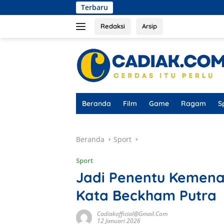
Langsung
Terbaru
Ketua KUD Tuna
ke
konten
Redaksi
Arsip
Beranda
Film
Game
Ragam
S
Beranda
Sport
Sport
Jadi Penentu Kemenan
Kata Beckham Putra
Cadiakofficial@gmail.com
12 Januari 2026