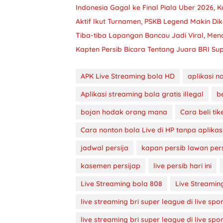
Indonesia Gagal ke Final Piala Uber 2026, K
Aktif Ikut Turnamen, PSKB Legend Makin Di
Tiba-tiba Lapangan Bancau Jadi Viral, Me
Kapten Persib Bicara Tentang Juara BRI Sup
APK Live Streaming bola HD
aplikasi n
Aplikasi streaming bola gratis illegal
b
bojan hodak orang mana
Cara beli tik
Cara nonton bola Live di HP tanpa aplikas
jadwal persija
kapan persib lawan pers
kasemen persijap
live persib hari ini
Live Streaming bola 808
Live Streaming
live streaming bri super league di live spo
live streaming bri super league di live spo