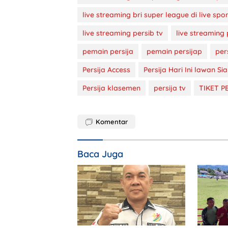
live streaming bri super league di live spo
live streaming persib tv
live streaming 
pemain persija
pemain persijap
per
Persija Access
Persija Hari Ini lawan Si
Persija klasemen
persija tv
TIKET PE
Komentar
Baca Juga