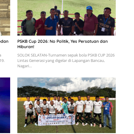
edan
PSKB Cup 2026: No Politik, Yes Persatuan dan
Hiburan!
a
SOLOK SELATAN-Turnamen sepak bola PSKB CUP 2026
19.
Lintas Generasi yang digelar di Lapangan Bancau,
Nagari…