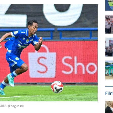
Fil
GBLA. (Ileague.id)