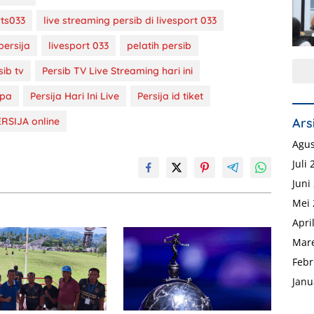
rts033
live streaming persib di livesport 033
persija
livesport 033
pelatih persib
sib tv
Persib TV Live Streaming hari ini
apa
Persija Hari Ini Live
Persija id tiket
RSIJA online
Ars
Agus
Juli
Juni
Mei 
Apri
Mare
Febr
Janu