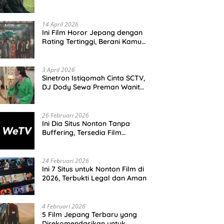
dan Resmi
14 April 2026
Ini Film Horor Jepang dengan
Rating Tertinggi, Berani Kamu
Nonton Seorang Diri Malam
Hari?
3 April 2026
Sinetron Istiqomah Cinta SCTV,
DJ Dody Sewa Preman Wanita,
Ini Tujuannya
26 Februari 2026
Ini Dia Situs Nonton Tanpa
Buffering, Tersedia Film
Hollywood Hingga Drakor
Terbaru
24 Februari 2026
Ini 7 Situs untuk Nonton Film di
2026, Terbukti Legal dan Aman
4 Februari 2026
5 Film Jepang Terbaru yang
Direkomendasikan untuk