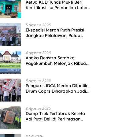
Ketua KUD Tunas Mukti Beri
Klarifikasi Isu Pembelian Lahan
di Kawasan Hutan, Status
Masih Diproses
5 Agustus 2026
Ekspedisi Merah Putih Presisi
Jangkau Pelalawan, Polda
Riau Bawa Bantuan hingga
Perkuat Polsek di Wilayah
Terluar
4 Agustus 2026
Angka Renstra Setdako
Payakumbuh Melonjak Ribuan
Kali Lipat, Siapa yang
Memeriksa?
3 Agustus 2026
Pengurus IDCA Medan Dilantik,
Drum Coprs Diharapkan Jadi
Kegiatan Ekstra Kurikuler
Favorit di Sekolah
3 Agustus 2026
Dump Truk Tertabrak Kereta
Api Putri Deli di Perlintasan
Tanpa Plang Perbaungan,
Sopir Tewas di Tempat
8 Juli 2026