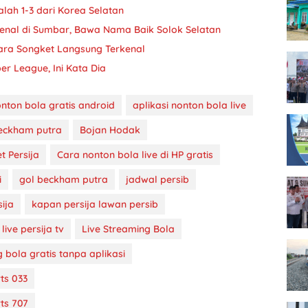
alah 1-3 dari Korea Selatan
kenal di Sumbar, Bawa Nama Baik Solok Selatan
nara Songket Langsung Terkenal
er League, Ini Kata Dia
onton bola gratis android
aplikasi nonton bola live
eckham putra
Bojan Hodak
et Persija
Cara nonton bola live di HP gratis
i
gol beckham putra
jadwal persib
ija
kapan persija lawan persib
live persija tv
Live Streaming Bola
 bola gratis tanpa aplikasi
rts 033
rts 707