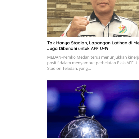
Tak Hanya Stadion, Lapangan Latihan di M
Juga Dibenahi untuk AFF U-19
MEDAN-Pemko Medan terus menunjukkan kinerj
positif dalam menyambut perhelatan Piala AFF U-
Stadion Teladan, yang…