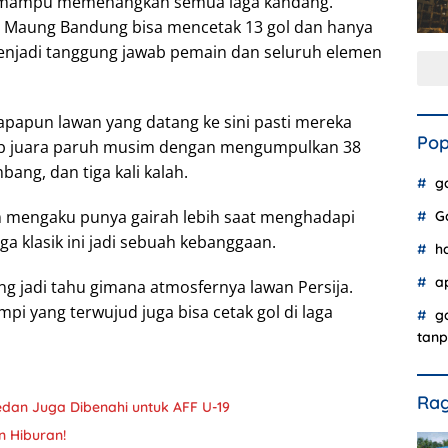
ga mampu memenangkan semua laga kandang.
, Maung Bandung bisa mencetak 13 gol dan hanya
menjadi tanggung jawab pemain dan seluruh elemen
 siapapun lawan yang datang ke sini pasti mereka
Pop
ersib juara paruh musim dengan mengumpulkan 38
ang, dan tiga kali kalah.
g
m mengaku punya gairah lebih saat menghadapi
G
ga klasik ini jadi sebuah kebanggaan.
h
a
ng jadi tahu gimana atmosfernya lawan Persija.
pi yang terwujud juga bisa cetak gol di laga
g
tanp
Rag
dan Juga Dibenahi untuk AFF U-19
n Hiburan!