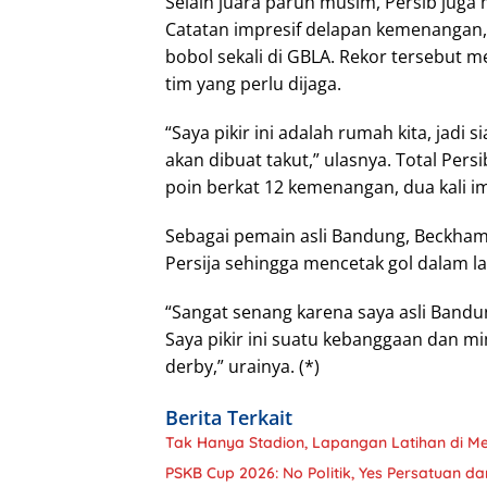
Selain juara paruh musim, Persib ju
Catatan impresif delapan kemenangan
bobol sekali di GBLA. Rekor tersebut 
tim yang perlu dijaga.
“Saya pikir ini adalah rumah kita, jadi
akan dibuat takut,” ulasnya. Total P
poin berkat 12 kemenangan, dua kali imb
Sebagai pemain asli Bandung, Beckha
Persija sehingga mencetak gol dalam la
“Sangat senang karena saya asli Bandu
Saya pikir ini suatu kebanggaan dan mim
derby,” urainya. (*)
Berita Terkait
Tak Hanya Stadion, Lapangan Latihan di Me
PSKB Cup 2026: No Politik, Yes Persatuan da