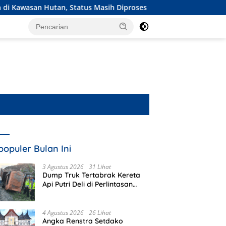
 Status Masih Diproses
Ekspedisi Merah Putih Presisi Ja
populer Bulan Ini
3 Agustus 2026
31 Lihat
Dump Truk Tertabrak Kereta
Api Putri Deli di Perlintasan
Tanpa Plang Perbaungan,
Sopir Tewas di Tempat
4 Agustus 2026
26 Lihat
Angka Renstra Setdako