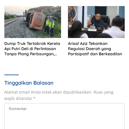
Sekolah
Dump Truk Tertabrak Kereta
Arisal Aziz Tekankan
Api Putri Deli di Perlintasan
Regulasi Daerah yang
Tanpa Plang Perbaungan,
Partisipatif dan Berkeadilan
Sopir Tewas di Tempat
Tinggalkan Balasan
Alamat email Anda tidak akan dipublikasikan.
Ruas yang
wajib ditandai
*