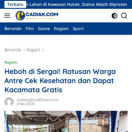
Langsung
an Lahan di Kawasan Hutan, Status Masih Diproses
Terbaru
Eksped
ke
konten
Beranda
Film
Game
Ragam
Sport
Beranda
Ragam
Ragam
Heboh di Sergai! Ratusan Warga
Antre Cek Kesehatan dan Dapat
Kacamata Gratis
Cadiakofficial@gmail.com
9 Mei 2026