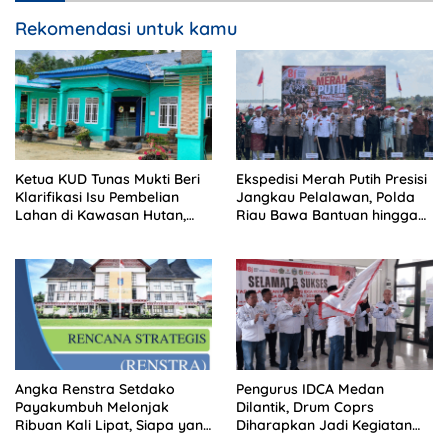
Rekomendasi untuk kamu
Ketua KUD Tunas Mukti Beri
Ekspedisi Merah Putih Presisi
Klarifikasi Isu Pembelian
Jangkau Pelalawan, Polda
Lahan di Kawasan Hutan,
Riau Bawa Bantuan hingga
Status Masih Diproses
Perkuat Polsek di Wilayah
Terluar
Angka Renstra Setdako
Pengurus IDCA Medan
Payakumbuh Melonjak
Dilantik, Drum Coprs
Ribuan Kali Lipat, Siapa yang
Diharapkan Jadi Kegiatan
Memeriksa?
Ekstra Kurikuler Favorit di