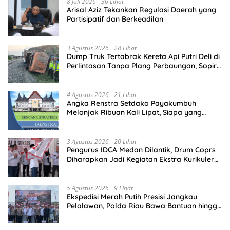
8 Juli 2026
36 Lihat
Arisal Aziz Tekankan Regulasi Daerah yang
Partisipatif dan Berkeadilan
3 Agustus 2026
28 Lihat
Dump Truk Tertabrak Kereta Api Putri Deli di
Perlintasan Tanpa Plang Perbaungan, Sopir
Tewas di Tempat
4 Agustus 2026
21 Lihat
Angka Renstra Setdako Payakumbuh
Melonjak Ribuan Kali Lipat, Siapa yang
Memeriksa?
3 Agustus 2026
20 Lihat
Pengurus IDCA Medan Dilantik, Drum Coprs
Diharapkan Jadi Kegiatan Ekstra Kurikuler
Favorit di Sekolah
5 Agustus 2026
9 Lihat
Ekspedisi Merah Putih Presisi Jangkau
Pelalawan, Polda Riau Bawa Bantuan hingga
Perkuat Polsek di Wilayah Terluar