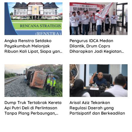
Terluar
Angka Renstra Setdako
Pengurus IDCA Medan
Payakumbuh Melonjak
Dilantik, Drum Coprs
Ribuan Kali Lipat, Siapa yang
Diharapkan Jadi Kegiatan
Memeriksa?
Ekstra Kurikuler Favorit di
Sekolah
Dump Truk Tertabrak Kereta
Arisal Aziz Tekankan
Api Putri Deli di Perlintasan
Regulasi Daerah yang
Tanpa Plang Perbaungan,
Partisipatif dan Berkeadilan
Sopir Tewas di Tempat