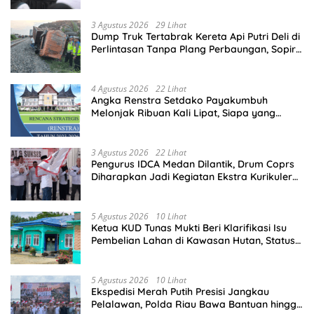
3 Agustus 2026
29 Lihat
Dump Truk Tertabrak Kereta Api Putri Deli di
Perlintasan Tanpa Plang Perbaungan, Sopir
Tewas di Tempat
4 Agustus 2026
22 Lihat
Angka Renstra Setdako Payakumbuh
Melonjak Ribuan Kali Lipat, Siapa yang
Memeriksa?
3 Agustus 2026
22 Lihat
Pengurus IDCA Medan Dilantik, Drum Coprs
Diharapkan Jadi Kegiatan Ekstra Kurikuler
Favorit di Sekolah
5 Agustus 2026
10 Lihat
Ketua KUD Tunas Mukti Beri Klarifikasi Isu
Pembelian Lahan di Kawasan Hutan, Status
Masih Diproses
5 Agustus 2026
10 Lihat
Ekspedisi Merah Putih Presisi Jangkau
Pelalawan, Polda Riau Bawa Bantuan hingga