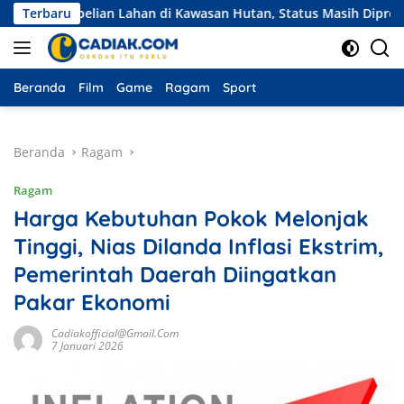
Langsung
embelian Lahan di Kawasan Hutan, Status Masih Diproses
Terbaru
ke
konten
Beranda
Film
Game
Ragam
Sport
Beranda
Ragam
Ragam
Harga Kebutuhan Pokok Melonjak
Tinggi, Nias Dilanda Inflasi Ekstrim,
Pemerintah Daerah Diingatkan
Pakar Ekonomi
Cadiakofficial@gmail.com
7 Januari 2026