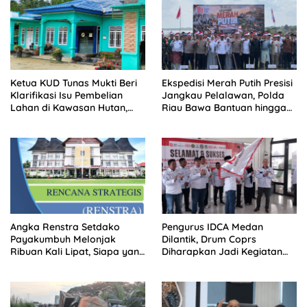
Ketua KUD Tunas Mukti Beri
Ekspedisi Merah Putih Presisi
Klarifikasi Isu Pembelian
Jangkau Pelalawan, Polda
Lahan di Kawasan Hutan,
Riau Bawa Bantuan hingga
Status Masih Diproses
Perkuat Polsek di Wilayah
Terluar
Angka Renstra Setdako
Pengurus IDCA Medan
Payakumbuh Melonjak
Dilantik, Drum Coprs
Ribuan Kali Lipat, Siapa yang
Diharapkan Jadi Kegiatan
Memeriksa?
Ekstra Kurikuler Favorit di
Sekolah