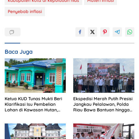
kabupaten kota di kepulauan nias
Materi inflasi
Penyebab inflasi
Baca Juga
Ketua KUD Tunas Mukti Beri
Ekspedisi Merah Putih Presisi
Klarifikasi Isu Pembelian
Jangkau Pelalawan, Polda
Lahan di Kawasan Hutan,
Riau Bawa Bantuan hingga
Status Masih Diproses
Perkuat Polsek di Wilayah
Terluar