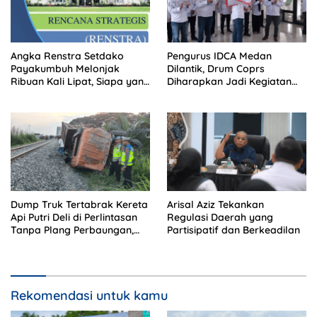
Angka Renstra Setdako
Pengurus IDCA Medan
Payakumbuh Melonjak
Dilantik, Drum Coprs
Ribuan Kali Lipat, Siapa yang
Diharapkan Jadi Kegiatan
Memeriksa?
Ekstra Kurikuler Favorit di
Sekolah
Dump Truk Tertabrak Kereta
Arisal Aziz Tekankan
Api Putri Deli di Perlintasan
Regulasi Daerah yang
Tanpa Plang Perbaungan,
Partisipatif dan Berkeadilan
Sopir Tewas di Tempat
Rekomendasi untuk kamu