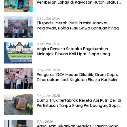
Pembelian Lahan di Kawasan Hutan, Status
Masih Diproses
5 Agustus 2026
Ekspedisi Merah Putih Presisi Jangkau
Pelalawan, Polda Riau Bawa Bantuan hingga
Perkuat Polsek di Wilayah Terluar
4 Agustus 2026
Angka Renstra Setdako Payakumbuh
Melonjak Ribuan Kali Lipat, Siapa yang
Memeriksa?
3 Agustus 2026
Pengurus IDCA Medan Dilantik, Drum Coprs
Diharapkan Jadi Kegiatan Ekstra Kurikuler
Favorit di Sekolah
3 Agustus 2026
Dump Truk Tertabrak Kereta Api Putri Deli di
Perlintasan Tanpa Plang Perbaungan, Sopir
Tewas di Tempat
8 Juli 2026
Arisal Aziz Tekankan Regulasi Daerah yang