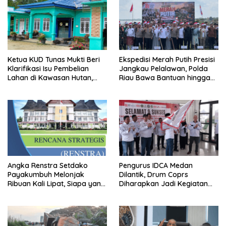
Ketua KUD Tunas Mukti Beri
Ekspedisi Merah Putih Presisi
Klarifikasi Isu Pembelian
Jangkau Pelalawan, Polda
Lahan di Kawasan Hutan,
Riau Bawa Bantuan hingga
Status Masih Diproses
Perkuat Polsek di Wilayah
Terluar
Angka Renstra Setdako
Pengurus IDCA Medan
Payakumbuh Melonjak
Dilantik, Drum Coprs
Ribuan Kali Lipat, Siapa yang
Diharapkan Jadi Kegiatan
Memeriksa?
Ekstra Kurikuler Favorit di
Sekolah