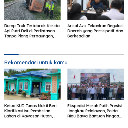
Dump Truk Tertabrak Kereta
Arisal Aziz Tekankan Regulasi
Api Putri Deli di Perlintasan
Daerah yang Partisipatif dan
Tanpa Plang Perbaungan,
Berkeadilan
Sopir Tewas di Tempat
Rekomendasi untuk kamu
Ketua KUD Tunas Mukti Beri
Ekspedisi Merah Putih Presisi
Klarifikasi Isu Pembelian
Jangkau Pelalawan, Polda
Lahan di Kawasan Hutan,
Riau Bawa Bantuan hingga
Status Masih Diproses
Perkuat Polsek di Wilayah
Terluar