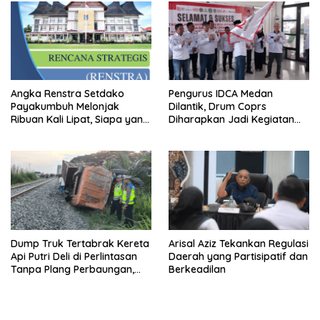
Angka Renstra Setdako
Pengurus IDCA Medan
Payakumbuh Melonjak
Dilantik, Drum Coprs
Ribuan Kali Lipat, Siapa yang
Diharapkan Jadi Kegiatan
Memeriksa?
Ekstra Kurikuler Favorit di
Sekolah
Dump Truk Tertabrak Kereta
Arisal Aziz Tekankan Regulasi
Api Putri Deli di Perlintasan
Daerah yang Partisipatif dan
Tanpa Plang Perbaungan,
Berkeadilan
Sopir Tewas di Tempat