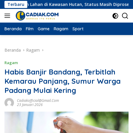
Langsung
an Lahan di Kawasan Hutan, Status Masih Diproses
Terbaru
Ekspe
ke
konten
Beranda
Film
Game
Ragam
Sport
Beranda
Ragam
Ragam
Habis Banjir Bandang, Terbitlah
Kemarau Panjang, Sumur Warga
Padang Mulai Kering
Cadiakofficial@gmail.com
23 Januari 2026