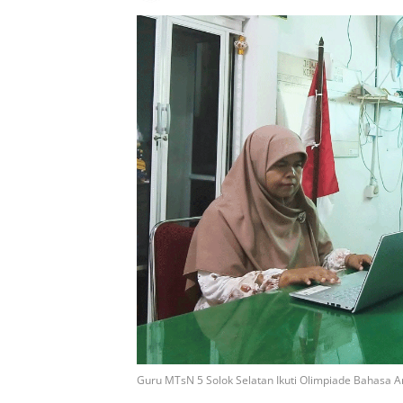
Guru MTsN 5 Solok Selatan Ikuti Olimpiade Bahasa A