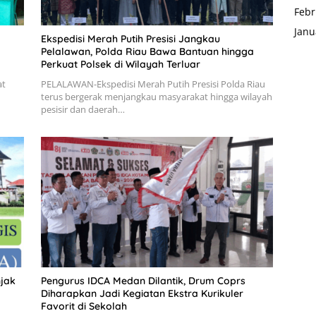
Febr
Janu
Ekspedisi Merah Putih Presisi Jangkau
Pelalawan, Polda Riau Bawa Bantuan hingga
Perkuat Polsek di Wilayah Terluar
at
PELALAWAN-Ekspedisi Merah Putih Presisi Polda Riau
terus bergerak menjangkau masyarakat hingga wilayah
pesisir dan daerah…
jak
Pengurus IDCA Medan Dilantik, Drum Coprs
Diharapkan Jadi Kegiatan Ekstra Kurikuler
Favorit di Sekolah