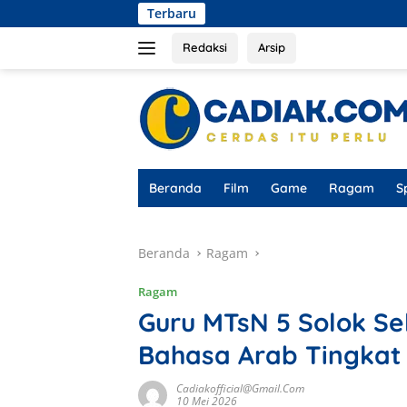
Langsung
Terbaru
Ketua KUD Tunas Muk
ke
konten
Redaksi
Arsip
Beranda
Film
Game
Ragam
S
Beranda
Ragam
Ragam
Guru MTsN 5 Solok Se
Bahasa Arab Tingkat
Cadiakofficial@gmail.com
10 Mei 2026