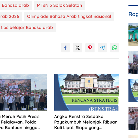
s Bahasa arab
MTsN 5 Solok Selatan
Rag
Arab 2026
Olimpiade Bahasa Arab tingkat nasional
tips belajar Bahasa arab
 Merah Putih Presisi
Angka Renstra Setdako
Pelalawan, Polda
Payakumbuh Melonjak Ribuan
wa Bantuan hingga
Kali Lipat, Siapa yang
Polsek di Wilayah
Memeriksa?