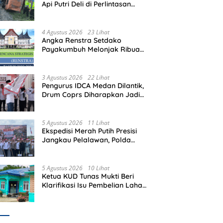
Api Putri Deli di Perlintasan
Tanpa Plang Perbaungan,
Sopir Tewas di Tempat
4 Agustus 2026
23 Lihat
Angka Renstra Setdako
Payakumbuh Melonjak Ribuan
Kali Lipat, Siapa yang
Memeriksa?
3 Agustus 2026
22 Lihat
Pengurus IDCA Medan Dilantik,
Drum Coprs Diharapkan Jadi
Kegiatan Ekstra Kurikuler
Favorit di Sekolah
5 Agustus 2026
11 Lihat
Ekspedisi Merah Putih Presisi
Jangkau Pelalawan, Polda
Riau Bawa Bantuan hingga
Perkuat Polsek di Wilayah
Terluar
5 Agustus 2026
10 Lihat
Ketua KUD Tunas Mukti Beri
Klarifikasi Isu Pembelian Lahan
di Kawasan Hutan, Status
Masih Diproses