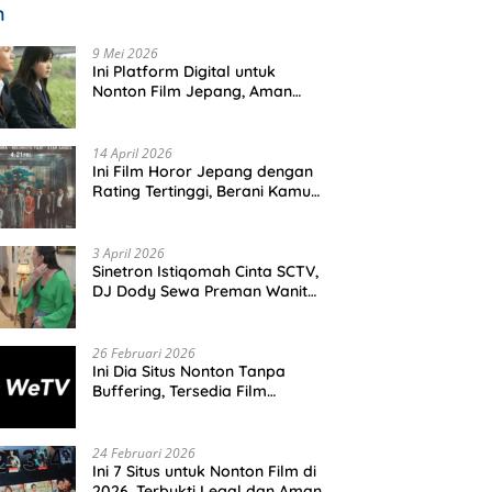
m
9 Mei 2026
Ini Platform Digital untuk
Nonton Film Jepang, Aman
dan Resmi
14 April 2026
Ini Film Horor Jepang dengan
Rating Tertinggi, Berani Kamu
Nonton Seorang Diri Malam
Hari?
3 April 2026
Sinetron Istiqomah Cinta SCTV,
DJ Dody Sewa Preman Wanita,
Ini Tujuannya
26 Februari 2026
Ini Dia Situs Nonton Tanpa
Buffering, Tersedia Film
Hollywood Hingga Drakor
Terbaru
24 Februari 2026
Ini 7 Situs untuk Nonton Film di
2026, Terbukti Legal dan Aman