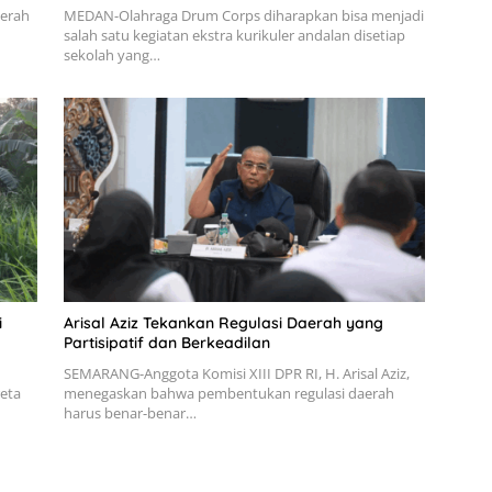
aerah
MEDAN-Olahraga Drum Corps diharapkan bisa menjadi
salah satu kegiatan ekstra kurikuler andalan disetiap
sekolah yang…
i
Arisal Aziz Tekankan Regulasi Daerah yang
Partisipatif dan Berkeadilan
SEMARANG-Anggota Komisi XIII DPR RI, H. Arisal Aziz,
reta
menegaskan bahwa pembentukan regulasi daerah
harus benar-benar…