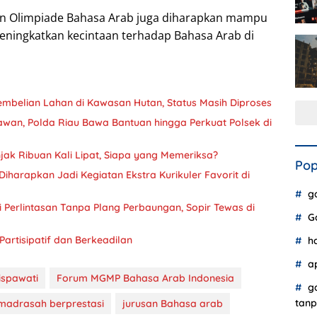
atan Olimpiade Bahasa Arab juga diharapkan mampu
ningkatkan kecintaan terhadap Bahasa Arab di
 Pembelian Lahan di Kawasan Hutan, Status Masih Diproses
lawan, Polda Riau Bawa Bantuan hingga Perkuat Polsek di
k Ribuan Kali Lipat, Siapa yang Memeriksa?
Pop
iharapkan Jadi Kegiatan Ekstra Kurikuler Favorit di
g
di Perlintasan Tanpa Plang Perbaungan, Sopir Tewas di
G
Partisipatif dan Berkeadilan
h
a
ispawati
Forum MGMP Bahasa Arab Indonesia
g
tanp
madrasah berprestasi
jurusan Bahasa arab