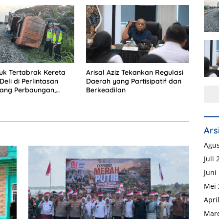
k Tertabrak Kereta
Arisal Aziz Tekankan Regulasi
 Deli di Perlintasan
Daerah yang Partisipatif dan
lang Perbaungan,
Berkeadilan
was di Tempat
Ars
Agus
Juli
Juni
Mei 
Apri
Mare