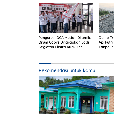
Terluar
Pengurus IDCA Medan Dilantik,
Dump Tru
Drum Coprs Diharapkan Jadi
Api Putri
Kegiatan Ekstra Kurikuler
Tanpa P
Favorit di Sekolah
Sopir Te
Rekomendasi untuk kamu