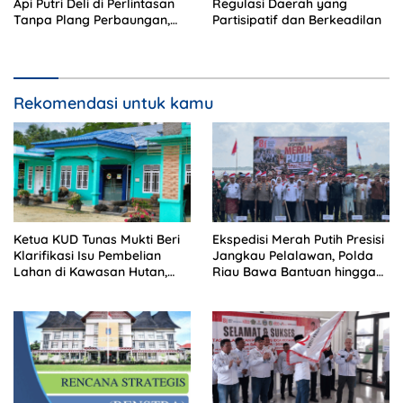
Api Putri Deli di Perlintasan
Regulasi Daerah yang
Tanpa Plang Perbaungan,
Partisipatif dan Berkeadilan
Sopir Tewas di Tempat
Rekomendasi untuk kamu
Ketua KUD Tunas Mukti Beri
Ekspedisi Merah Putih Presisi
Klarifikasi Isu Pembelian
Jangkau Pelalawan, Polda
Lahan di Kawasan Hutan,
Riau Bawa Bantuan hingga
Status Masih Diproses
Perkuat Polsek di Wilayah
Terluar