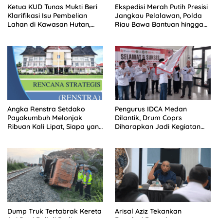
Ketua KUD Tunas Mukti Beri
Ekspedisi Merah Putih Presisi
Klarifikasi Isu Pembelian
Jangkau Pelalawan, Polda
Lahan di Kawasan Hutan,
Riau Bawa Bantuan hingga
Status Masih Diproses
Perkuat Polsek di Wilayah
Terluar
Angka Renstra Setdako
Pengurus IDCA Medan
Payakumbuh Melonjak
Dilantik, Drum Coprs
Ribuan Kali Lipat, Siapa yang
Diharapkan Jadi Kegiatan
Memeriksa?
Ekstra Kurikuler Favorit di
Sekolah
Dump Truk Tertabrak Kereta
Arisal Aziz Tekankan