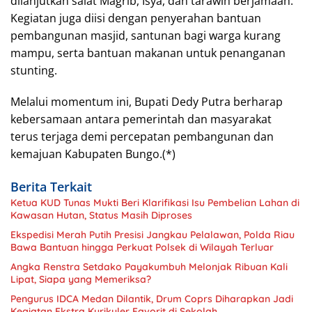
dilanjutkan salat Magrib, Isya, dan tarawih berjamaah.
Kegiatan juga diisi dengan penyerahan bantuan
pembangunan masjid, santunan bagi warga kurang
mampu, serta bantuan makanan untuk penanganan
stunting.
Melalui momentum ini, Bupati Dedy Putra berharap
kebersamaan antara pemerintah dan masyarakat
terus terjaga demi percepatan pembangunan dan
kemajuan Kabupaten Bungo.(*)
Berita Terkait
Ketua KUD Tunas Mukti Beri Klarifikasi Isu Pembelian Lahan di
Kawasan Hutan, Status Masih Diproses
Ekspedisi Merah Putih Presisi Jangkau Pelalawan, Polda Riau
Bawa Bantuan hingga Perkuat Polsek di Wilayah Terluar
Angka Renstra Setdako Payakumbuh Melonjak Ribuan Kali
Lipat, Siapa yang Memeriksa?
Pengurus IDCA Medan Dilantik, Drum Coprs Diharapkan Jadi
Kegiatan Ekstra Kurikuler Favorit di Sekolah