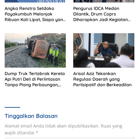
Angka Renstra Setdako
Pengurus IDCA Medan
Payakumbuh Melonjak
Dilantik, Drum Coprs
Ribuan Kali Lipat, Siapa yang
Diharapkan Jadi Kegiatan
Memeriksa?
Ekstra Kurikuler Favorit di
Sekolah
Dump Truk Tertabrak Kereta
Arisal Aziz Tekankan
Api Putri Deli di Perlintasan
Regulasi Daerah yang
Tanpa Plang Perbaungan,
Partisipatif dan Berkeadilan
Sopir Tewas di Tempat
Tinggalkan Balasan
Alamat email Anda tidak akan dipublikasikan.
Ruas yang
wajib ditandai
*