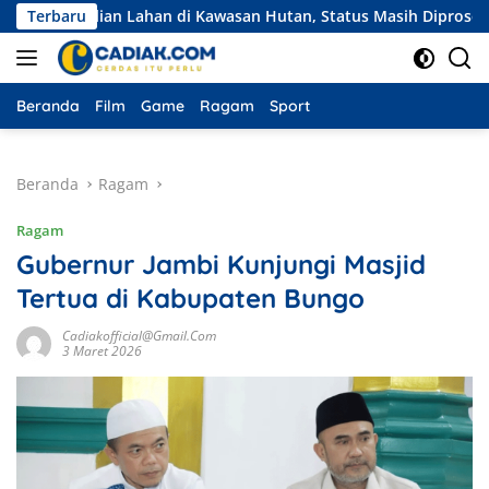
Langsung
belian Lahan di Kawasan Hutan, Status Masih Diproses
Terbaru
Ek
ke
konten
Beranda
Film
Game
Ragam
Sport
Beranda
Ragam
Ragam
Gubernur Jambi Kunjungi Masjid
Tertua di Kabupaten Bungo
Cadiakofficial@gmail.com
3 Maret 2026