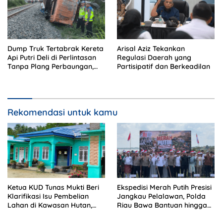
Dump Truk Tertabrak Kereta
Arisal Aziz Tekankan
Api Putri Deli di Perlintasan
Regulasi Daerah yang
Tanpa Plang Perbaungan,
Partisipatif dan Berkeadilan
Sopir Tewas di Tempat
Rekomendasi untuk kamu
Ketua KUD Tunas Mukti Beri
Ekspedisi Merah Putih Presisi
Klarifikasi Isu Pembelian
Jangkau Pelalawan, Polda
Lahan di Kawasan Hutan,
Riau Bawa Bantuan hingga
Status Masih Diproses
Perkuat Polsek di Wilayah