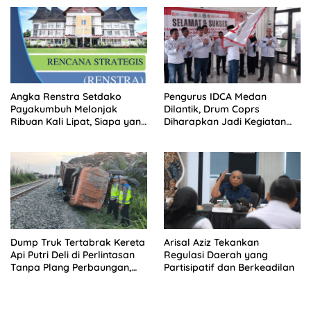
Terluar
Angka Renstra Setdako
Pengurus IDCA Medan
Payakumbuh Melonjak
Dilantik, Drum Coprs
Ribuan Kali Lipat, Siapa yang
Diharapkan Jadi Kegiatan
Memeriksa?
Ekstra Kurikuler Favorit di
Sekolah
Dump Truk Tertabrak Kereta
Arisal Aziz Tekankan
Api Putri Deli di Perlintasan
Regulasi Daerah yang
Tanpa Plang Perbaungan,
Partisipatif dan Berkeadilan
Sopir Tewas di Tempat