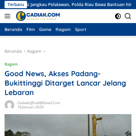
Langsung
isi Jangkau Pelalawan, Polda Riau Bawa Bantuan hingga Perkuat P
Terbaru
ke
konten
Beranda
Film
Game
Ragam
Sport
Beranda
Ragam
Ragam
Good News, Akses Padang-
Bukittinggi Ditarget Lancar Jelang
Lebaran
Cadiakofficial@gmail.com
18 Januari 2026