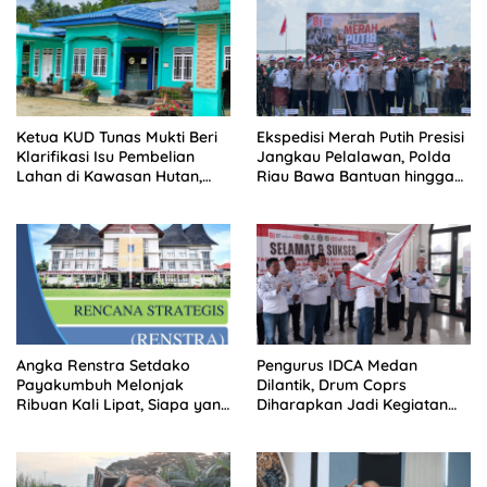
Ketua KUD Tunas Mukti Beri
Ekspedisi Merah Putih Presisi
Klarifikasi Isu Pembelian
Jangkau Pelalawan, Polda
Lahan di Kawasan Hutan,
Riau Bawa Bantuan hingga
Status Masih Diproses
Perkuat Polsek di Wilayah
Terluar
Angka Renstra Setdako
Pengurus IDCA Medan
Payakumbuh Melonjak
Dilantik, Drum Coprs
Ribuan Kali Lipat, Siapa yang
Diharapkan Jadi Kegiatan
Memeriksa?
Ekstra Kurikuler Favorit di
Sekolah