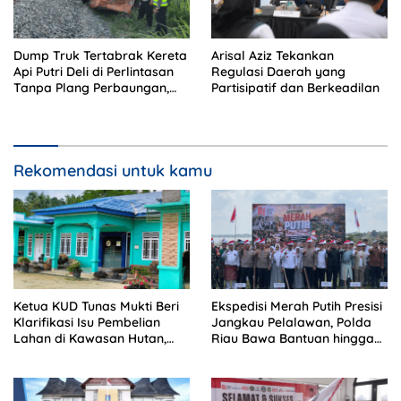
Dump Truk Tertabrak Kereta
Arisal Aziz Tekankan
Api Putri Deli di Perlintasan
Regulasi Daerah yang
Tanpa Plang Perbaungan,
Partisipatif dan Berkeadilan
Sopir Tewas di Tempat
Rekomendasi untuk kamu
Ketua KUD Tunas Mukti Beri
Ekspedisi Merah Putih Presisi
Klarifikasi Isu Pembelian
Jangkau Pelalawan, Polda
Lahan di Kawasan Hutan,
Riau Bawa Bantuan hingga
Status Masih Diproses
Perkuat Polsek di Wilayah
Terluar