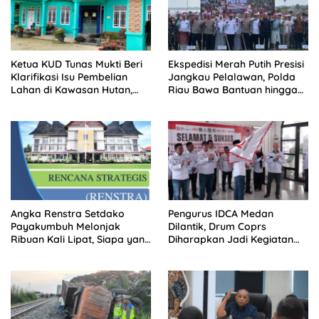
Ketua KUD Tunas Mukti Beri
Ekspedisi Merah Putih Presisi
Klarifikasi Isu Pembelian
Jangkau Pelalawan, Polda
Lahan di Kawasan Hutan,
Riau Bawa Bantuan hingga
Status Masih Diproses
Perkuat Polsek di Wilayah
Terluar
Angka Renstra Setdako
Pengurus IDCA Medan
Payakumbuh Melonjak
Dilantik, Drum Coprs
Ribuan Kali Lipat, Siapa yang
Diharapkan Jadi Kegiatan
Memeriksa?
Ekstra Kurikuler Favorit di
Sekolah