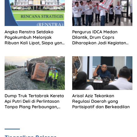
Angka Renstra Setdako
Pengurus IDCA Medan
Payakumbuh Melonjak
Dilantik, Drum Coprs
Ribuan Kali Lipat, Siapa yang
Diharapkan Jadi Kegiatan
Memeriksa?
Ekstra Kurikuler Favorit di
Sekolah
Dump Truk Tertabrak Kereta
Arisal Aziz Tekankan
Api Putri Deli di Perlintasan
Regulasi Daerah yang
Tanpa Plang Perbaungan,
Partisipatif dan Berkeadilan
Sopir Tewas di Tempat