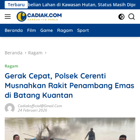
Langsung
embelian Lahan di Kawasan Hutan, Status Masih Diproses
Terbaru
ke
konten
Beranda
Film
Game
Ragam
Sport
Beranda
Ragam
Ragam
Gerak Cepat, Polsek Cerenti
Musnahkan Rakit Penambang Emas
di Batang Kuantan
Cadiakofficial@gmail.com
24 Februari 2026