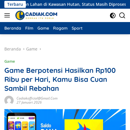
Langsung
lian Lahan di Kawasan Hutan, Status Masih Diproses
Terbaru
Eksp
ke
konten
Beranda
Film
Game
Ragam
Sport
Beranda
Game
Game
Game Berpotensi Hasilkan Rp100
Ribu per Hari, Kamu Bisa Cuan
Sambil Rebahan
Cadiakofficial@gmail.com
27 Januari 2026