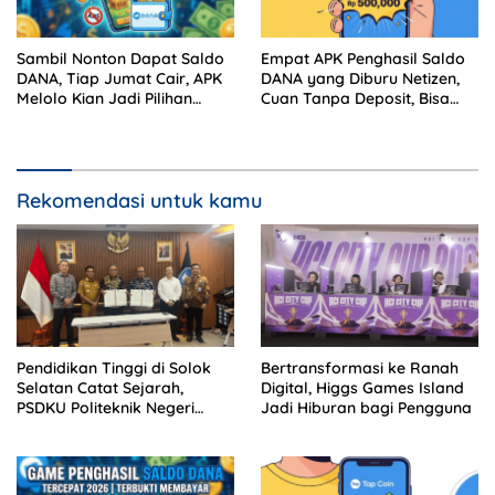
Sambil Nonton Dapat Saldo
Empat APK Penghasil Saldo
DANA, Tiap Jumat Cair, APK
DANA yang Diburu Netizen,
Melolo Kian Jadi Pilihan
Cuan Tanpa Deposit, Bisa
Pencari Cuan
Buat Beli Paket Data
Rekomendasi untuk kamu
Pendidikan Tinggi di Solok
Bertransformasi ke Ranah
Selatan Catat Sejarah,
Digital, Higgs Games Island
PSDKU Politeknik Negeri
Jadi Hiburan bagi Pengguna
Padang Jadi Barang Milik
Negara