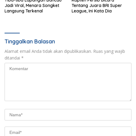
Tiba-tiba Lapangan Bancau
Kapten Persib Bicara
Jadi Viral, Menara Songket
Tentang Juara BRI Super
Langsung Terkenal
League, Ini Kata Dia
Tinggalkan Balasan
Alamat email Anda tidak akan dipublikasikan.
Ruas yang wajib
ditandai
*