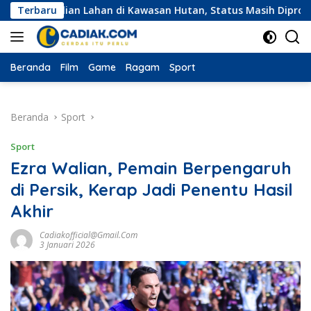
Langsung
belian Lahan di Kawasan Hutan, Status Masih Diproses
Terbaru
E
ke
konten
Beranda
Film
Game
Ragam
Sport
Beranda
Sport
Sport
Ezra Walian, Pemain Berpengaruh
di Persik, Kerap Jadi Penentu Hasil
Akhir
Cadiakofficial@gmail.com
3 Januari 2026