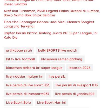
Korea Selatan
Aktif Ikut Turnamen, PSKB Legend Makin Dikenal di Sumbar,
Bawa Nama Baik Solok Selatan
Tiba-tiba Lapangan Bancau Jadi Viral, Menara Songket
Langsung Terkenal
Kapten Persib Bicara Tentang Juara BRI Super League, Ini
Kata Dia
arti kabau sirah
beIN SPORTS live match
bit tv live football
klasemen semen padang
klasemen terbaru bri super league
lebaran 2026
live indosiar malam ini
live persib
live persib di live sport 033
live persib di livesport 033
live persib di livesports033
live persib di yandex808
Live Sport Bola
Live Sport Hari ini