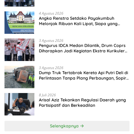
Perkuat Polsek di Wilayah Terluar
4 Agustus 2026
Angka Renstra Setdako Payakumbuh
Melonjak Ribuan Kali Lipat, Siapa yang
Memeriksa?
3 Agustus 2026
Pengurus IDCA Medan Dilantik, Drum Coprs
Diharapkan Jadi Kegiatan Ekstra Kurikuler
Favorit di Sekolah
3 Agustus 2026
Dump Truk Tertabrak Kereta Api Putri Deli di
Perlintasan Tanpa Plang Perbaungan, Sopir
Tewas di Tempat
8 Juli 2026
Arisal Aziz Tekankan Regulasi Daerah yang
Partisipatif dan Berkeadilan
Selengkapnya