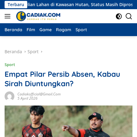
Langsung
elian Lahan di Kawasan Hutan, Status Masih Diproses
Terbaru
Eks
ke
konten
Beranda
Film
Game
Ragam
Sport
Beranda
Sport
Sport
Empat Pilar Persib Absen, Kabau
Sirah Diuntungkan?
Cadiakofficial@gmail.com
5 April 2026