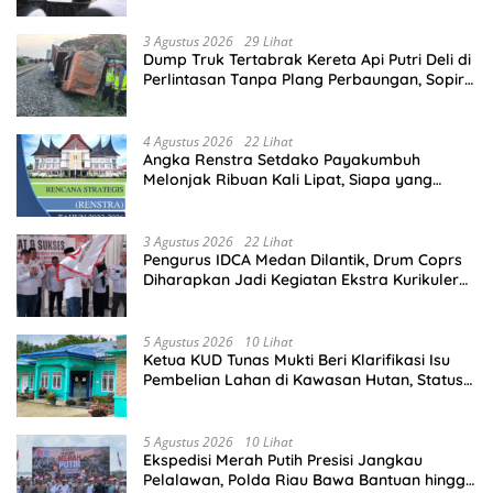
3 Agustus 2026
29 Lihat
Dump Truk Tertabrak Kereta Api Putri Deli di
Perlintasan Tanpa Plang Perbaungan, Sopir
Tewas di Tempat
4 Agustus 2026
22 Lihat
Angka Renstra Setdako Payakumbuh
Melonjak Ribuan Kali Lipat, Siapa yang
Memeriksa?
3 Agustus 2026
22 Lihat
Pengurus IDCA Medan Dilantik, Drum Coprs
Diharapkan Jadi Kegiatan Ekstra Kurikuler
Favorit di Sekolah
5 Agustus 2026
10 Lihat
Ketua KUD Tunas Mukti Beri Klarifikasi Isu
Pembelian Lahan di Kawasan Hutan, Status
Masih Diproses
5 Agustus 2026
10 Lihat
Ekspedisi Merah Putih Presisi Jangkau
Pelalawan, Polda Riau Bawa Bantuan hingga