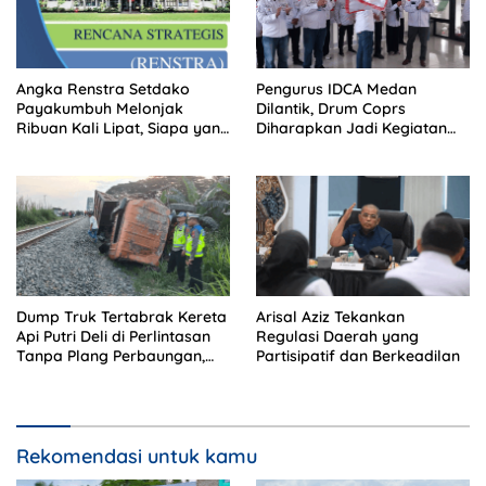
Angka Renstra Setdako
Pengurus IDCA Medan
Payakumbuh Melonjak
Dilantik, Drum Coprs
Ribuan Kali Lipat, Siapa yang
Diharapkan Jadi Kegiatan
Memeriksa?
Ekstra Kurikuler Favorit di
Sekolah
Dump Truk Tertabrak Kereta
Arisal Aziz Tekankan
Api Putri Deli di Perlintasan
Regulasi Daerah yang
Tanpa Plang Perbaungan,
Partisipatif dan Berkeadilan
Sopir Tewas di Tempat
Rekomendasi untuk kamu