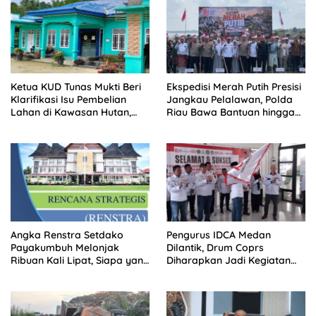
Ketua KUD Tunas Mukti Beri
Ekspedisi Merah Putih Presisi
Klarifikasi Isu Pembelian
Jangkau Pelalawan, Polda
Lahan di Kawasan Hutan,
Riau Bawa Bantuan hingga
Status Masih Diproses
Perkuat Polsek di Wilayah
Terluar
Angka Renstra Setdako
Pengurus IDCA Medan
Payakumbuh Melonjak
Dilantik, Drum Coprs
Ribuan Kali Lipat, Siapa yang
Diharapkan Jadi Kegiatan
Memeriksa?
Ekstra Kurikuler Favorit di
Sekolah