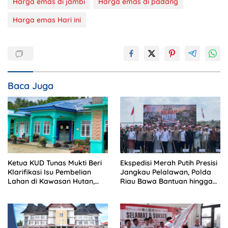
Harga emas di jambi
Harga emas di padang
Harga emas Hari ini
Baca Juga
Ketua KUD Tunas Mukti Beri
Ekspedisi Merah Putih Presisi
Klarifikasi Isu Pembelian
Jangkau Pelalawan, Polda
Lahan di Kawasan Hutan,
Riau Bawa Bantuan hingga
Status Masih Diproses
Perkuat Polsek di Wilayah
Terluar