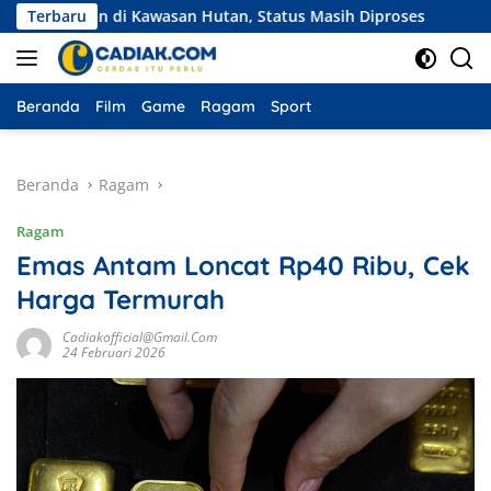
Langsung
ahan di Kawasan Hutan, Status Masih Diproses
Terbaru
Ekspedisi 
ke
konten
Beranda
Film
Game
Ragam
Sport
Beranda
Ragam
Ragam
Emas Antam Loncat Rp40 Ribu, Cek
Harga Termurah
Cadiakofficial@gmail.com
24 Februari 2026