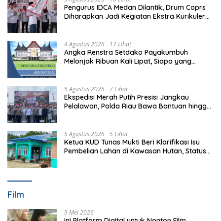
Pengurus IDCA Medan Dilantik, Drum Coprs
Diharapkan Jadi Kegiatan Ekstra Kurikuler
Favorit di Sekolah
4 Agustus 2026
17 Lihat
Angka Renstra Setdako Payakumbuh
Melonjak Ribuan Kali Lipat, Siapa yang
Memeriksa?
5 Agustus 2026
7 Lihat
Ekspedisi Merah Putih Presisi Jangkau
Pelalawan, Polda Riau Bawa Bantuan hingga
Perkuat Polsek di Wilayah Terluar
5 Agustus 2026
5 Lihat
Ketua KUD Tunas Mukti Beri Klarifikasi Isu
Pembelian Lahan di Kawasan Hutan, Status
Masih Diproses
Film
9 Mei 2026
Ini Platform Digital untuk Nonton Film