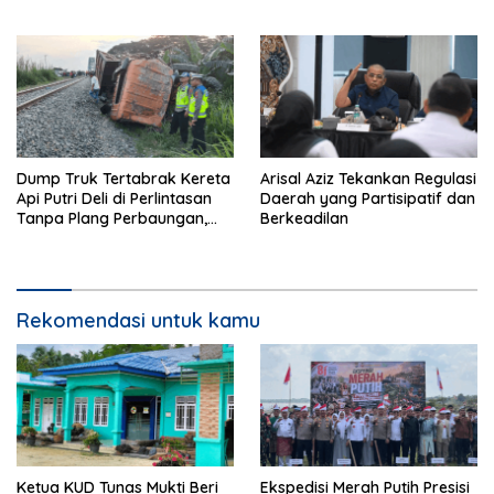
Memeriksa?
Ekstra Kurikuler Favorit di
Sekolah
Dump Truk Tertabrak Kereta
Arisal Aziz Tekankan Regulasi
Api Putri Deli di Perlintasan
Daerah yang Partisipatif dan
Tanpa Plang Perbaungan,
Berkeadilan
Sopir Tewas di Tempat
Rekomendasi untuk kamu
Ketua KUD Tunas Mukti Beri
Ekspedisi Merah Putih Presisi