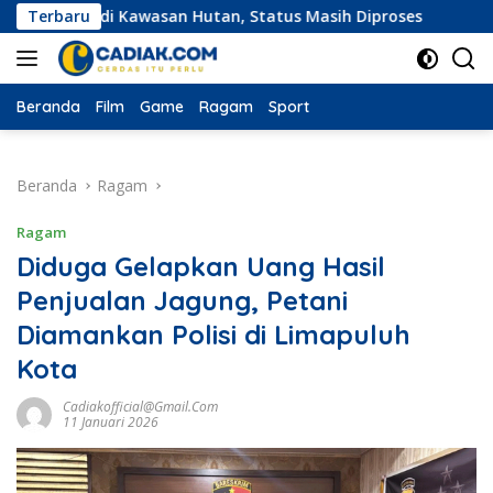
Langsung
 di Kawasan Hutan, Status Masih Diproses
Terbaru
Ekspedisi Me
ke
konten
Beranda
Film
Game
Ragam
Sport
Beranda
Ragam
Ragam
Diduga Gelapkan Uang Hasil
Penjualan Jagung, Petani
Diamankan Polisi di Limapuluh
Kota
Cadiakofficial@gmail.com
11 Januari 2026