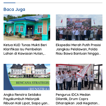
Baca Juga
Ketua KUD Tunas Mukti Beri
Ekspedisi Merah Putih Presisi
Klarifikasi Isu Pembelian
Jangkau Pelalawan, Polda
Lahan di Kawasan Hutan,
Riau Bawa Bantuan hingga
Status Masih Diproses
Perkuat Polsek di Wilayah
Terluar
Angka Renstra Setdako
Pengurus IDCA Medan
Payakumbuh Melonjak
Dilantik, Drum Coprs
Ribuan Kali Lipat, Siapa yang
Diharapkan Jadi Kegiatan