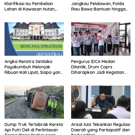
Klarifikasi Isu Pembelian
Jangkau Pelalawan, Polda
Lahan di Kawasan Hutan,
Riau Bawa Bantuan hingga
Status Masih Diproses
Perkuat Polsek di Wilayah
Terluar
Angka Renstra Setdako
Pengurus IDCA Medan
Payakumbuh Melonjak
Dilantik, Drum Coprs
Ribuan Kali Lipat, Siapa yang
Diharapkan Jadi Kegiatan
Memeriksa?
Ekstra Kurikuler Favorit di
Sekolah
Dump Truk Tertabrak Kereta
Arisal Aziz Tekankan Regulasi
Api Putri Deli di Perlintasan
Daerah yang Partisipatif dan