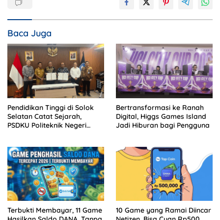
Baca Juga
Pendidikan Tinggi di Solok
Bertransformasi ke Ranah
Selatan Catat Sejarah,
Digital, Higgs Games Island
PSDKU Politeknik Negeri
Jadi Hiburan bagi Pengguna
Padang Jadi Barang Milik
Negara
Terbukti Membayar, 11 Game
10 Game yang Ramai Diincar
Hasilkan Saldo DANA, Tanpa
Netizen, Bisa Cuan Rp500