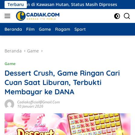
Langsung
han di Kawasan Hutan, Status Masih Diproses
Terbaru
Ekspedisi M
ke
konten
Beranda
Film
Game
Ragam
Sport
Beranda
Game
Game
Dessert Crush, Game Ringan Cari
Cuan Saat Liburan, Terbukti
Membayar ke DANA
Cadiakofficial@gmail.com
10 Januari 2026