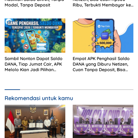
Modal, Tanpa Deposit
Ribu, Terbukti Membayar ke
DANA
Sambil Nonton Dapat Saldo
Empat APK Penghasil Saldo
DANA, Tiap Jumat Cair, APK
DANA yang Diburu Netizen,
Melolo Kian Jadi Pilihan
Cuan Tanpa Deposit, Bisa
Pencari Cuan
Buat Beli Paket Data
Rekomendasi untuk kamu