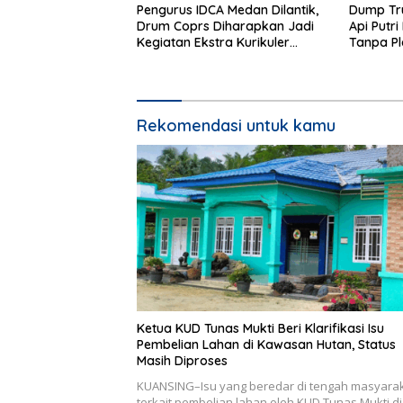
Pengurus IDCA Medan Dilantik,
Dump Tru
Drum Coprs Diharapkan Jadi
Api Putri
Kegiatan Ekstra Kurikuler
Tanpa Pl
Favorit di Sekolah
Sopir Te
Rekomendasi untuk kamu
Ketua KUD Tunas Mukti Beri Klarifikasi Isu
Pembelian Lahan di Kawasan Hutan, Status
Masih Diproses
KUANSING–Isu yang beredar di tengah masyara
terkait pembelian lahan oleh KUD Tunas Mukti di