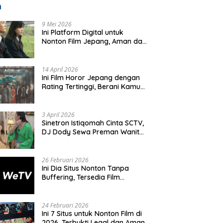
m
9 Mei 2026
Ini Platform Digital untuk
Nonton Film Jepang, Aman dan
Resmi
14 April 2026
Ini Film Horor Jepang dengan
Rating Tertinggi, Berani Kamu
Nonton Seorang Diri Malam
Hari?
3 April 2026
Sinetron Istiqomah Cinta SCTV,
DJ Dody Sewa Preman Wanita,
Ini Tujuannya
26 Februari 2026
Ini Dia Situs Nonton Tanpa
Buffering, Tersedia Film
Hollywood Hingga Drakor
Terbaru
24 Februari 2026
Ini 7 Situs untuk Nonton Film di
2026, Terbukti Legal dan Aman