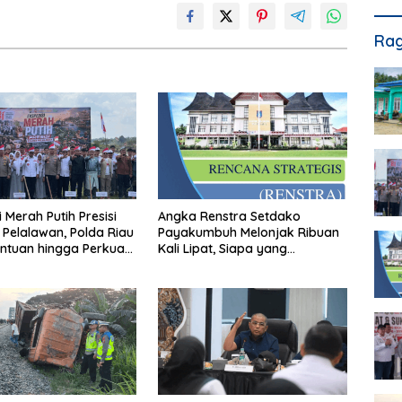
Rag
 Merah Putih Presisi
Angka Renstra Setdako
Pelalawan, Polda Riau
Payakumbuh Melonjak Ribuan
ntuan hingga Perkuat
Kali Lipat, Siapa yang
 Wilayah Terluar
Memeriksa?