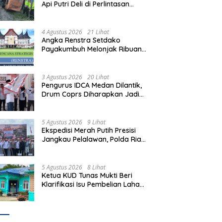
Api Putri Deli di Perlintasan
Tanpa Plang Perbaungan,
Sopir Tewas di Tempat
4 Agustus 2026
21 Lihat
Angka Renstra Setdako
Payakumbuh Melonjak Ribuan
Kali Lipat, Siapa yang
Memeriksa?
3 Agustus 2026
20 Lihat
Pengurus IDCA Medan Dilantik,
Drum Coprs Diharapkan Jadi
Kegiatan Ekstra Kurikuler
Favorit di Sekolah
5 Agustus 2026
9 Lihat
Ekspedisi Merah Putih Presisi
Jangkau Pelalawan, Polda Riau
Bawa Bantuan hingga Perkuat
Polsek di Wilayah Terluar
5 Agustus 2026
8 Lihat
Ketua KUD Tunas Mukti Beri
Klarifikasi Isu Pembelian Lahan
di Kawasan Hutan, Status
Masih Diproses