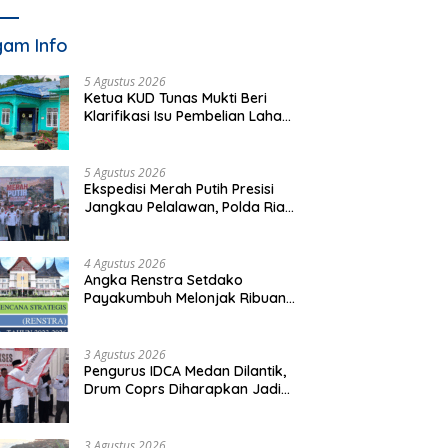
am Info
5 Agustus 2026
Ketua KUD Tunas Mukti Beri
Klarifikasi Isu Pembelian Lahan
di Kawasan Hutan, Status
Masih Diproses
5 Agustus 2026
Ekspedisi Merah Putih Presisi
Jangkau Pelalawan, Polda Riau
Bawa Bantuan hingga Perkuat
Polsek di Wilayah Terluar
4 Agustus 2026
Angka Renstra Setdako
Payakumbuh Melonjak Ribuan
Kali Lipat, Siapa yang
Memeriksa?
3 Agustus 2026
Pengurus IDCA Medan Dilantik,
Drum Coprs Diharapkan Jadi
Kegiatan Ekstra Kurikuler
Favorit di Sekolah
3 Agustus 2026