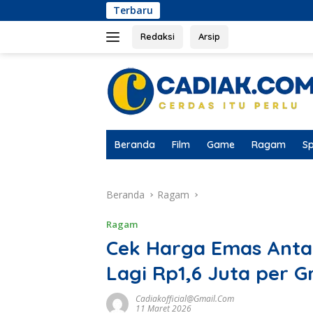
Langsung
Terbaru
Ketua KUD Tunas Mukti 
ke
konten
Redaksi
Arsip
Beranda
Film
Game
Ragam
Sp
Beranda
Ragam
Ragam
Cek Harga Emas Anta
Lagi Rp1,6 Juta per 
Cadiakofficial@gmail.com
11 Maret 2026