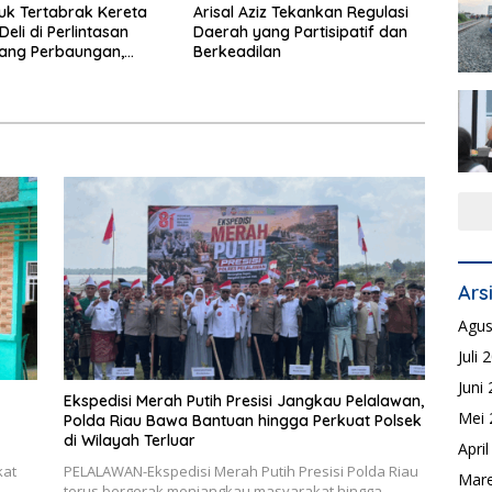
k Tertabrak Kereta
Arisal Aziz Tekankan Regulasi
 Deli di Perlintasan
Daerah yang Partisipatif dan
ang Perbaungan,
Berkeadilan
was di Tempat
Ars
Agus
Juli 
Juni
Ekspedisi Merah Putih Presisi Jangkau Pelalawan,
Mei 
Polda Riau Bawa Bantuan hingga Perkuat Polsek
di Wilayah Terluar
Apri
kat
PELALAWAN-Ekspedisi Merah Putih Presisi Polda Riau
Mare
terus bergerak menjangkau masyarakat hingga