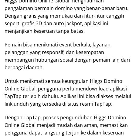
Higgs Domino Online Global menghadirkan
pengalaman bermain domino yang benar-benar baru.
Dengan grafis yang memukau dan fitur-fitur canggih
seperti grafis 3D dan auto jackpot, aplikasi ini
menjanjikan keseruan tanpa batas.
Pemain bisa menikmati event berkala, layanan
pelanggan yang responsif, dan kesempatan
membangun hubungan sosial dengan pemain lain dari
berbagai daerah.
Untuk menikmati semua keunggulan Higgs Domino
Online Global, pengguna perlu mendownload aplikasi
TapTap terlebih dahulu. Aplikasi ini bisa diakses melalui
link unduh yang tersedia di situs resmi TapTap.
Dengan TapTap, proses pengunduhan Higgs Domino
Online Global menjadi mudah dan aman, memastikan
pengguna dapat langsung terjun ke dalam keseruan