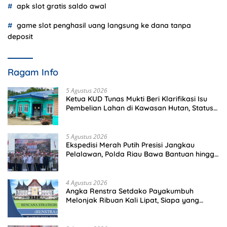
apk slot gratis saldo awal
game slot penghasil uang langsung ke dana tanpa
deposit
Ragam Info
5 Agustus 2026
Ketua KUD Tunas Mukti Beri Klarifikasi Isu
Pembelian Lahan di Kawasan Hutan, Status
Masih Diproses
5 Agustus 2026
Ekspedisi Merah Putih Presisi Jangkau
Pelalawan, Polda Riau Bawa Bantuan hingga
Perkuat Polsek di Wilayah Terluar
4 Agustus 2026
Angka Renstra Setdako Payakumbuh
Melonjak Ribuan Kali Lipat, Siapa yang
Memeriksa?