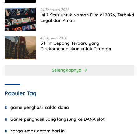
24 Februari 2026
Ini 7 Situs untuk Nonton Film di 2026, Terbukti
Legal dan Aman
4 Februari 2026
5 Film Jepang Terbaru yang
Direkomendasikan untuk Ditonton
Selengkapnya
Populer Tag
game penghasil saldo dana
Game penghasil uang langsung ke DANA slot
harga emas antam hari ini